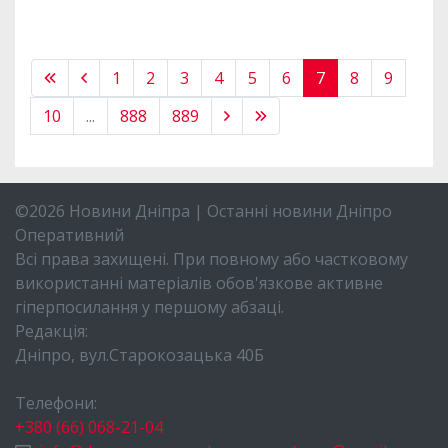
1
2
3
4
5
6
7
8
9
10
...
888
889
©2026 Новини Дніпра | Останні новини Дніпро
Оперативний
Всі права захищені. При повному або частковому
використанні матеріалів обов'язкове активне
гіперпосилання у першому абзаці.
Редакція:
Дніпро, вул.Старокозацька 40Б
Телефони:
+380 (66) 068-21-04