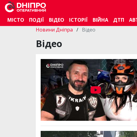
МІСТО
ПОДІЇ
ВІДЕО
ІСТОРІЇ
ВІЙНА
ДТП
АВ
Новини Дніпра
/
Відео
Відео