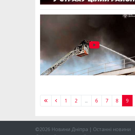
1
2
...
6
7
8
9
©2026 Новини Дніпра | Останні новини