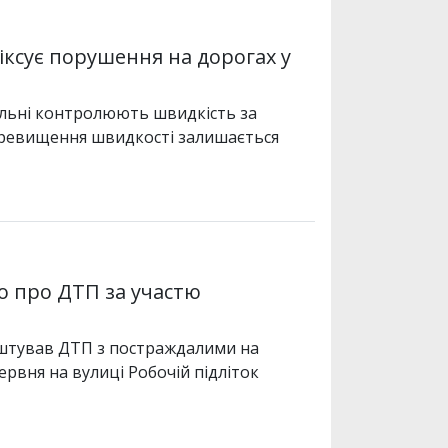
іксує порушення на дорогах у
рульні контролюють швидкість за
ревищення швидкості залишається
о про ДТП за участю
аштував ДТП з постраждалими на
рвня на вулиці Робочій підліток