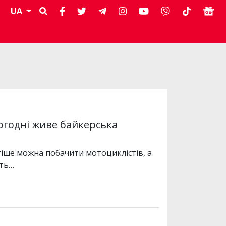
UA
ьогодні живе байкерська
тіше можна побачити мотоциклістів, а
сть…