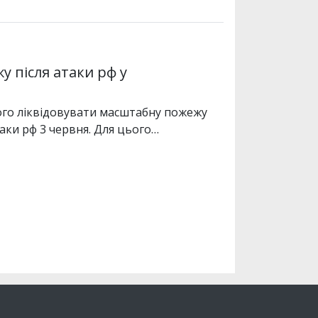
у після атаки рф у
го ліквідовувати масштабну пожежу
аки рф 3 червня. Для цього…