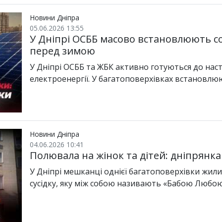
Новини Дніпра
05.06.2026 13:55
У Дніпрі ОСББ масово встановлюють со
перед зимою
У Дніпрі ОСББ та ЖБК активно готуються до нас
електроенергії. У багатоповерхівках встановл
Новини Дніпра
04.06.2026 10:41
Полювала на жінок та дітей: дніпрянка
У Дніпрі мешканці однієї багатоповерхівки жили
сусідку, яку між собою називають «Бабою Любою