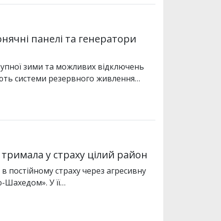
нячні панелі та генератори
тупної зими та можливих відключень
юють системи резервного живлення…
 тримала у страху цілий район
 в постійному страху через агресивну
-Шахедом». У її…