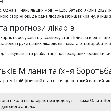
я
Одна з її найбільших мрій — щоб батько, який з 2022 ро
ічною сторінкою, де одна людина захищає країну, а інш
та прогнози лікарів
лікарні, перебувають у важкому стані. Близькі вірять, 
 на золоті руки наших лікарів, які намагаються зробити 
 для лікування та реабілітації постраждалих, оскільки 
ків Мілани та їхня боротьба
ату. Їхній фізичний стан поки що не такий важкий, як у
р вона ніколи не повернеться додому», — каже Ольга. В
для свого ангела.