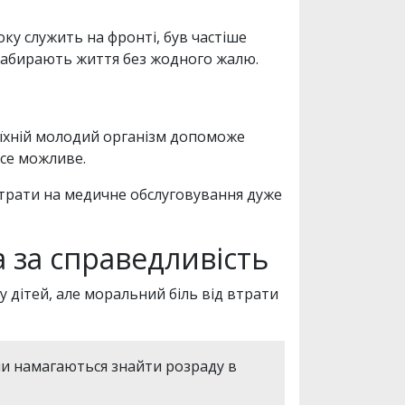
ку служить на фронті, був частіше
і забирають життя без жодного жалю.
що їхній молодий організм допоможе
все можливе.
витрати на медичне обслуговування дуже
 за справедливість
 дітей, але моральний біль від втрати
они намагаються знайти розраду в