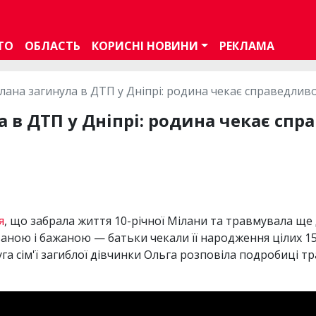
ТО
ОБЛАСТЬ
КОРИСНІ НОВИНИ
РЕКЛАМА
ілана загинула в ДТП у Дніпрі: родина чекає справедливо
а в ДТП у Дніпрі: родина чекає спр
я
, що забрала життя 10-річної Мілани та травмувала ще 
аною і бажаною — батьки чекали її народження цілих 1
а сім'ї загиблої дівчинки Ольга розповіла подробиці тра