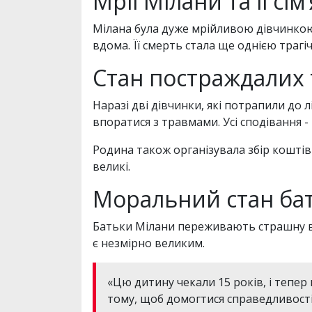
Мрії Мілани та її сім’
Мілана була дуже мрійливою дівчинкою. 
вдома. Її смерть стала ще однією траг
Стан постраждалих 
Наразі дві дівчинки, які потрапили до 
впоратися з травмами. Усі сподівання -
Родина також організувала збір коштів
великі.
Моральний стан бать
Батьки Мілани переживають страшну втр
є незмірно великим.
«Цю дитину чекали 15 років, і тепе
тому, щоб домогтися справедливості 