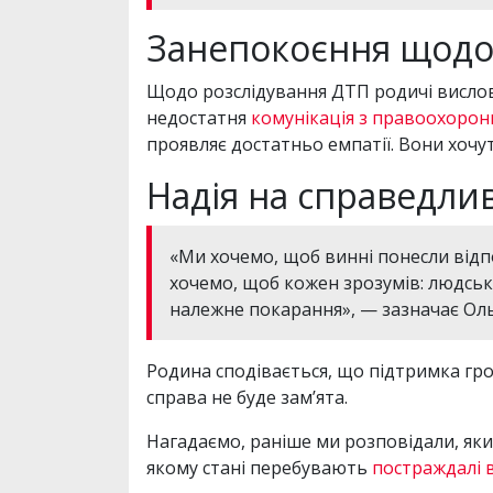
Занепокоєння щодо
Щодо розслідування ДТП родичі вислов
недостатня
комунікація з правоохоро
проявляє достатньо емпатії. Вони хочу
Надія на справедлив
«Ми хочемо, щоб винні понесли відп
хочемо, щоб кожен зрозумів: людськ
належне покарання», — зазначає Оль
Родина сподівається, що підтримка гром
справа не буде зам’ята.
Нагадаємо, раніше ми розповідали, як
якому стані перебувають
постраждалі в