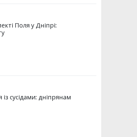
екті Поля у Дніпрі:
ту
із сусідами: дніпрянам