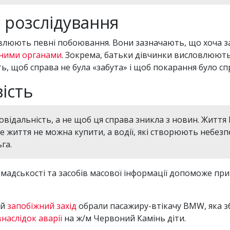
 розслідування
люють певні побоювання. Вони зазначають, що хоча зая
нними органами
. Зокрема, батьки дівчинки висловлюють
ть, щоб справа не була «забута» і щоб покарання було с
ість
овідальність, а не щоб ця справа зникла з новин. Життя
е життя не можна купити, а водії, які створюють небезп
га.
адськості та засобів масової інформації допоможе приве
ий
запобіжний захід
обрали пасажиру-втікачу BMW, яка зб
наслідок аварії
на ж/м Червоний Камінь діти.