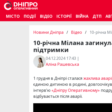
МІСТО
ПОДІЇ
ВІДЕО
ІСТОРІЇ
ВІЙНА
ДТП
АВ
Новини Дніпра
/
Відео
/
10-річна М
10-річна Мілана загинул
підтримки
04.12.2024 17:43 |
Аліна Рашевська
1 грудня в Дніпрі сталася
жахлива аварі
єдиною дитиною в родині, довгоочікув
інтерв’ю
«Дніпру Оперативному»
подруг
відбувається після аварії.