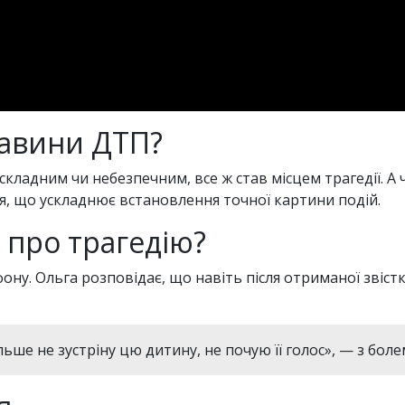
тавини ДТП?
є складним чи небезпечним, все ж став місцем трагедії. А 
, що ускладнює встановлення точної картини подій.
 про трагедію?
ону. Ольга розповідає, що навіть після отриманої звіст
ьше не зустріну цю дитину, не почую її голос», — з боле