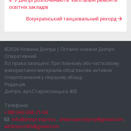
У Дніпрі розпочинають капітальні ремонти
освітніх закладів
Всеукраїнський танцювальний рекорд
©2026 Новини Дніпра | Останні новини Дніпро
Оперативний
Всі права захищені. При повному або частковому
використанні матеріалів обов'язкове активне
гіперпосилання у першому абзаці.
Редакція:
Дніпро, вул.Старокозацька 40Б
Телефони:
+380 (66) 068-21-04
info@dnepr.express
,
dneproperatyvny@gmail.com
,
ad.dnipro365@gmail.com