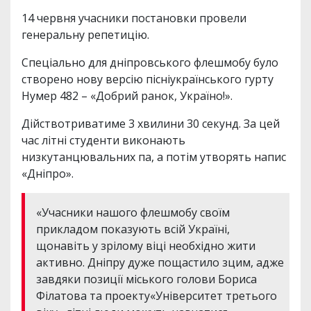
14 червня учасники постановки провели
генеральну репетицію.
Спеціально для дніпровського флешмобу було
створено нову версію пісніукраїнського гурту
Нумер 482 – «Добрий ранок, Україно!».
Дійствотриватиме 3 хвилини 30 секунд. За цей
час літні студенти виконають
низкутанцювальних па, а потім утворять напис
«Дніпро».
«Учасники нашого флешмобу своїм
прикладом показують всій Україні,
щонавіть у зрілому віці необхідно жити
активно. Дніпру дуже пощастило зцим, адже
завдяки позиції міського голови Бориса
Філатова та проекту«Університет третього