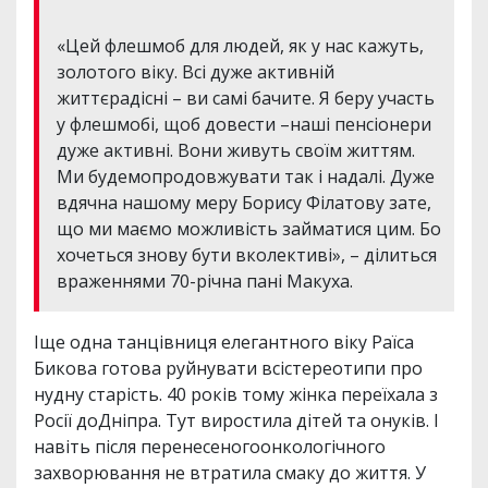
«Цей флешмоб для людей, як у нас кажуть,
золотого віку. Всі дуже активній
життєрадісні – ви самі бачите. Я беру участь
у флешмобі, щоб довести –наші пенсіонери
дуже активні. Вони живуть своїм життям.
Ми будемопродовжувати так і надалі. Дуже
вдячна нашому меру Борису Філатову зате,
що ми маємо можливість займатися цим. Бо
хочеться знову бути вколективі», – ділиться
враженнями 70-річна пані Макуха.
Іще одна танцівниця елегантного віку Раїса
Бикова готова руйнувати всістереотипи про
нудну старість. 40 років тому жінка переїхала з
Росії доДніпра. Тут виростила дітей та онуків. І
навіть після перенесеногоонкологічного
захворювання не втратила смаку до життя. У