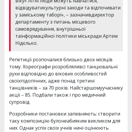
віку» літні люди можуть навчатися,
відвідуватикультурні заходи та відпочивати
у заміському таборі», – зазначивдиректор
департаменту з питань місцевого
самоврядування, внутрішньої
таінформаційної політики міськради Артем
Нідєлько.
Репетиції розпочалися близько двох місяців
тому. Хореографи розробляливсі танцювальні
рухи відповідно до вікових особливостей
своїхпідопічних, адже понад третині
танцівників – за 70 років. Найстаршомуучаснику
акції – 85. Подбали також і про медичний
супровід.
Розробники постановки запевняють: створити
таку композицію булонеабияким викликом для
них. Однак успіх своїх учнів нині оцінюють