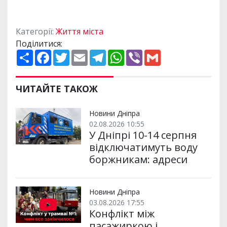
Категорії:
Життя міста
Поділитися:
П
F
T
E
T
W
V
G
о
a
w
m
e
h
i
m
ш
c
i
a
l
a
b
a
и
e
t
i
e
t
e
i
р
b
t
l
g
s
r
l
ЧИТАЙТЕ ТАКОЖ
и
o
e
r
A
т
o
r
a
p
и
k
m
p
Новини Дніпра
02.08.2026 10:55
У Дніпрі 10-14 серпня
відключатимуть воду
боржникам: адреси
Новини Дніпра
03.08.2026 17:55
Конфлікт між
пасажиркою і