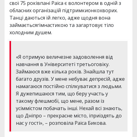
свої 75 роківпані Раїса є волонтером в одній з
обласних організацій підтримкионкохворих.
Танці даються їй легко, адже щодня вона
займаєтьсягімнастикою та загартовує тіло
холодним душем.
«Я отримую величезне задоволення від
навчання в Університеті третьоговіку.
Займаюся вже кілька років. Знайшла тут
багато друзів. У мене небуває депресій, адже
намагаюся постійно спілкуватися з людьми.
Я дужепишаюся тим, що беру участь у
такому флешмобі, що мене, разом із
усіммістом побачать інші. Нехай всі знають,
що Дніпро – прекрасне місто, іприїздять до
нас у гості», – розповіла Раїса Бикова.