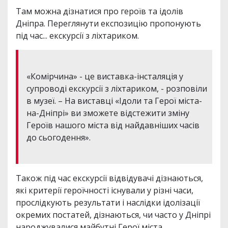
Там можна дізнатися про героїв та ідолів
Дніпра. Переглянути експозицію пропонують
під час... екскурсії з ліхтариком.
«Комірчина» - це виставка-інсталяція у
супроводі екскурсії з ліхтариком, - розповіли
в музеї. – На виставці «Ідоли та Герої міста-
на-Дніпрі» ви зможете відстежити зміну
Героїв нашого міста від найдавніших часів
до сьогодення».
Також під час екскурсії відвідувачі дізнаються,
які критерії героїчності існували у різні часи,
прослідкують результати і наслідки ідолізації
окремих постатей, дізнаються, чи часто у Дніпрі
народжувалися майбутні Герої міста.