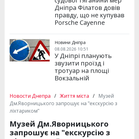
судової тяганини мер
Дніпра Філатов довів
правду, що не купував
Porsche Cayenne
Новини Дніпра
08.08.2026 10:51
У Дніпрі планують
звузити проїзд і
тротуар на площі
Вокзальній
Новости Днепра
/
Життя міста
/
Музей
Дм.Яворницького запрошує на "екскурсію з
ліхтариком"
Музей Дм.Яворницького
запрошує на "екскурсію з