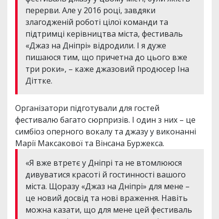
перерви. Але у 2016 році, завдяки
злагодженій роботі цілої команди та
підтримці керівництва міста, фестиваль
«Джаз на Дніпрі» відродили. І я дуже
пишаюся тим, що причетна до цього вже
три роки», – каже джазовий продюсер Iна
Дiттке.
Організатори підготували для гостей
фестивалю багато сюрпризів. І один з них – це
симбіоз оперного вокалу та джазу у виконанні
Марії Максакової та Вінсана Буржекса.
«Я вже втретє у Дніпрі та не втомлююся
дивуватися красоті й гостинності вашого
міста. Щоразу «Джаз на Дніпрі» для мене –
це новий досвід та нові враження. Навіть
можна казати, що для мене цей фестиваль