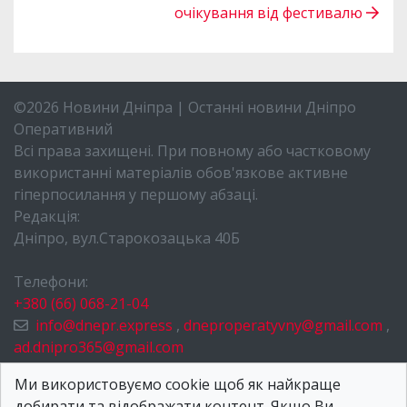
очікування від фестивалю
©2026 Новини Дніпра | Останні новини Дніпро
Оперативний
Всі права захищені. При повному або частковому
використанні матеріалів обов'язкове активне
гіперпосилання у першому абзаці.
Редакція:
Дніпро, вул.Старокозацька 40Б
Телефони:
+380 (66) 068-21-04
info@dnepr.express
,
dneproperatyvny@gmail.com
,
ad.dnipro365@gmail.com
НОВИНИ ДНІПРА
Ми використовуємо cookie щоб як найкраще
добирати та відображати контент. Якщо Ви