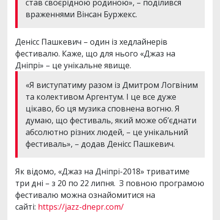
став своєрідною родиною», – поділився
враженнями Вінсан Буржекс.
Денісс Пашкевич – один із хедлайнерів
фестивалю. Каже, що для нього «Джаз на
Дніпрі» – це унікальне явище.
«Я виступатиму разом із Дмитром Логвіним
та колективом Аргентум. І це все дуже
цікаво, бо ця музика сповнена вогню. Я
думаю, що фестиваль, який може об’єднати
абсолютно різних людей, – це унікальний
фестиваль», – додав Денісс Пашкевич.
Як відомо, «Джаз на Дніпрі-2018» триватиме
три дні – з 20 по 22 липня. З повною програмою
фестивалю можна ознайомитися на
сайті:
https://jazz-dnepr.com/