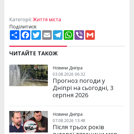
Категорії:
Життя міста
Поділитися:
П
F
T
E
T
W
V
G
о
a
w
m
e
h
i
m
ш
c
i
a
l
a
b
a
и
e
t
i
e
t
e
i
р
b
t
l
g
s
r
l
ЧИТАЙТЕ ТАКОЖ
и
o
e
r
A
т
o
r
a
p
и
k
m
p
Новини Дніпра
03.08.2026 06:32
Прогноз погоди у
Дніпрі на сьогодні, 3
серпня 2026
Новини Дніпра
07.08.2026 13:48
Після трьох років