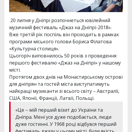
20 липня у Дніпрі розпочнеться ювілейний
музичний фестиваль «Джаз на Дніпрі-2018».
Вже третій рік поспіль він проходить в рамках
програми міського голови Бориса Філатова
«Культурна столиця».
Цьогоріч виповнилось 50 років з проведення
першого фестивалю «Джаз на Дніпрі» у нашому
місті.
Протягом двох днів на Монастирському острові
для дніпрян та гостей міста виступатимуть
найкращі музиканти зі всього світу – Австралії,
США, Японії, Франції, Латвії, Польщі.
«Це – мій перший візит до України та
Дніпра. Мені усе дуже подобається, люди
дуже гостинні. У 1968 році відбувся перший
фестиваль джазу у цьому місті, були якість