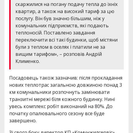
скаржилися на погану подачу тепла до їхніх
квартир, а також на високий тариф за цю
послугу. Він був значно більшим, ніж у
комунальних підприємств, які подають
теплоносій. Поставлено завдання
переключити всі такі будинки, щоб містяни
були з теплом в оселях і платили не за
вищим тарифом», – розповів Андрій
Клименко.
Посадовець також зазначив: після прокладання
нових теплотрас загальною довжиною понад 3
км комунальники розпочнуть замінювати
транзитні мережі біля кожного будинку. Нині
увесь комплекс робіт виконаний на 80%. До
початку опалювального сезону все буде
завершено.
Зі свого боку директор КП «Комунжилсервіс»