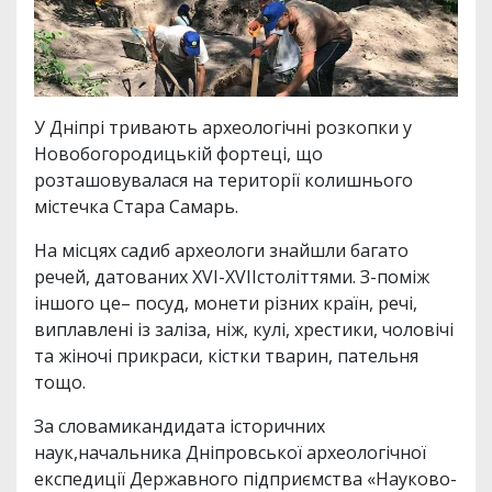
У Дніпрі тривають археологічні розкопки у
Новобогородицькій фортеці, що
розташовувалася на території колишнього
містечка Стара Самарь.
На місцях садиб археологи знайшли багато
речей, датованих XVI-XVIIстоліттями. З-поміж
іншого це– посуд, монети різних країн, речі,
виплавлені із заліза, ніж, кулі, хрестики, чоловічі
та жіночі прикраси, кістки тварин, пательня
тощо.
За словамикандидата історичних
наук,начальника Дніпровської археологічної
експедиції Державного підприємства «Науково-