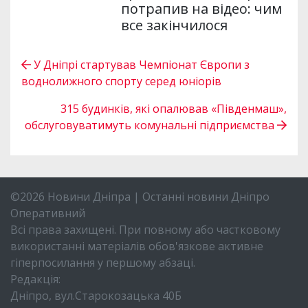
потрапив на відео: чим
все закінчилося
У Дніпрі стартував Чемпіонат Європи з
воднолижного спорту серед юніорів
315 будинків, які опалював «Південмаш»,
обслуговуватимуть комунальні підприємства
©2026 Новини Дніпра | Останні новини Дніпро
Оперативний
Всі права захищені. При повному або частковому
використанні матеріалів обов'язкове активне
гіперпосилання у першому абзаці.
Редакція:
Дніпро, вул.Старокозацька 40Б