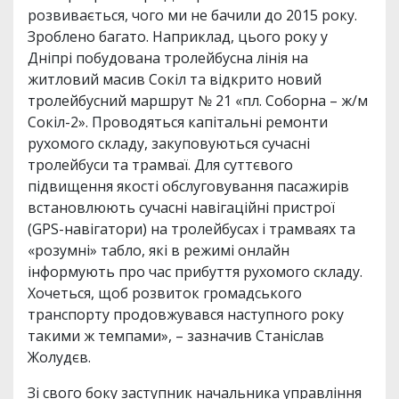
розвивається, чого ми не бачили до 2015 року.
Зроблено багато. Наприклад, цього року у
Дніпрі побудована тролейбусна лінія на
житловий масив Сокіл та відкрито новий
тролейбусний маршрут № 21 «пл. Соборна – ж/м
Сокіл-2». Проводяться капітальні ремонти
рухомого складу, закуповуються сучасні
тролейбуси та трамваї. Для суттєвого
підвищення якості обслуговування пасажирів
встановлюють сучасні навігаційні пристрої
(GPS-навігатори) на тролейбусах і трамваях та
«розумні» табло, які в режимі онлайн
інформують про час прибуття рухомого складу.
Хочеться, щоб розвиток громадського
транспорту продовжувався наступного року
такими ж темпами», – зазначив Станіслав
Жолудєв.
Зі свого боку заступник начальника управління