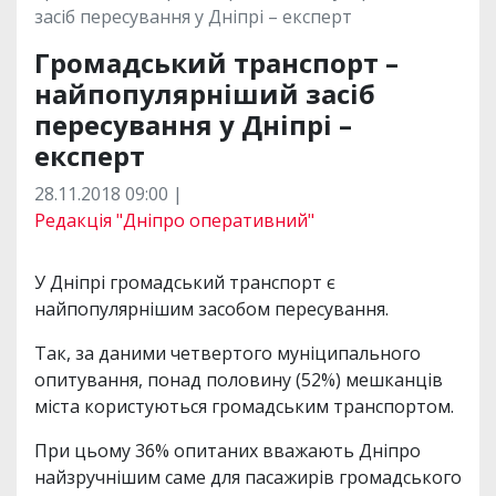
т
o
r
a
p
засіб пересування у Дніпрі – експерт
и
k
m
p
Громадський транспорт –
найпопулярніший засіб
пересування у Дніпрі –
експерт
28.11.2018 09:00 |
Редакція "Дніпро оперативний"
У Дніпрі громадський транспорт є
найпопулярнішим засобом пересування.
Так, за даними четвертого муніципального
опитування, понад половину (52%) мешканців
міста користуються громадським транспортом.
При цьому 36% опитаних вважають Дніпро
найзручнішим саме для пасажирів громадського