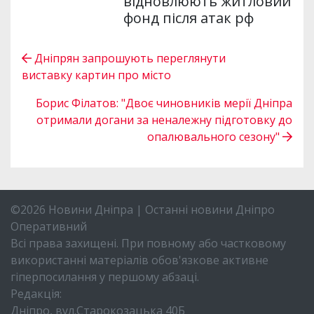
відновлюють житловий
фонд після атак рф
Дніпрян запрошують переглянути
виставку картин про місто
Борис Філатов: "Двоє чиновників мерії Дніпра
отримали догани за неналежну підготовку до
опалювального сезону"
©2026 Новини Дніпра | Останні новини Дніпро
Оперативний
Всі права захищені. При повному або частковому
використанні матеріалів обов'язкове активне
гіперпосилання у першому абзаці.
Редакція:
Дніпро, вул.Старокозацька 40Б