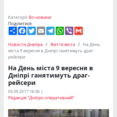
Категорії:
Всі новини
Поділитися:
П
F
T
E
T
W
V
G
о
a
w
m
e
h
i
m
ш
c
i
a
l
a
b
a
и
e
t
i
e
t
e
i
Новости Днепра
/
Життя міста
/
На День
р
b
t
l
g
s
r
l
и
o
e
r
A
міста 9 вересня в Дніпрі ганятимуть драг-
т
o
r
a
p
рейсери
и
k
m
p
На День міста 9 вересня в
Дніпрі ганятимуть драг-
рейсери
05.09.2017 16:36 |
Редакція "Дніпро оперативний"