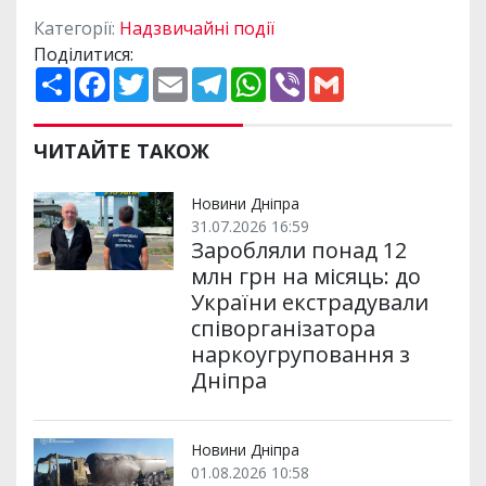
Категорії:
Надзвичайні події
Поділитися:
П
F
T
E
T
W
V
G
о
a
w
m
e
h
i
m
ш
c
i
a
l
a
b
a
и
e
t
i
e
t
e
i
р
b
t
l
g
s
r
l
ЧИТАЙТЕ ТАКОЖ
и
o
e
r
A
т
o
r
a
p
и
k
m
p
Новини Дніпра
31.07.2026 16:59
Заробляли понад 12
млн грн на місяць: до
України екстрадували
співорганізатора
наркоугруповання з
Дніпра
Новини Дніпра
01.08.2026 10:58