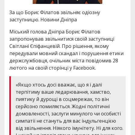
За що Борис Філатов звільняє одіозну
заступницю. Новини Дніпра
Міський голова Дніпра Борис Філатов
запропонував звільнитися своїй заступниці
Світлані Єпіфанцевій. Про рішення, якому
передували мовний скандал і порушення етики
держслужбовця, очільник міста повідомив 28
лютого на своїй сторінці у Facebook.
«Якщо хтось досі вважає, що я і далі
терпітиму ваше ледарювання, хамство,
пиятику й дурощі в соцмережах, то він
серйозно помиляється. Жодні політичні
домовленості, заслуги минулого чи особисті
симпатії не стануть для вас індульгенцією
від звільнення. Ніякого імунітету. Ні для кого.