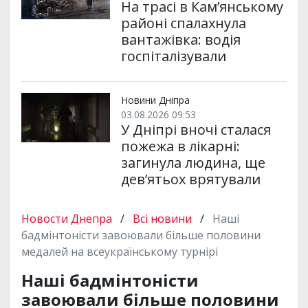
На трасі в Кам’янському
районі спалахнула
вантажівка: водія
госпіталізували
Новини Дніпра
03.08.2026 09:53
У Дніпрі вночі сталася
пожежа в лікарні:
загинула людина, ще
дев’ятьох врятували
Новости Днепра
/
Всі новини
/
Наші
бадмінтоністи завоювали більше половини
медалей на всеукраїнському турнірі
Наші бадмінтоністи
завоювали більше половини