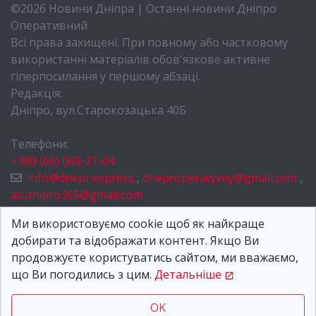
©2026 Новини Дніпра | Останні новини Дніпро
Оперативний
Всі права захищені. При повному або частковому
використанні матеріалів обов'язкове активне
гіперпосилання у першому абзаці.
Редакція:
Дніпро, вул.Старокозацька 40Б
Телефони:
+380 (66) 068-21-04
info@dnepr.express
,
dneproperatyvny@gmail.com
,
ad.dnipro365@gmail.com
НОВИНИ ДНІПРА
Ми використовуємо cookie щоб як найкраще
добирати та відображати контент. Якщо Ви
ПРО НАС
продовжуєте користуватись сайтом, ми вважаємо,
КОНТАКТИ
що Ви погодились з цим.
Детальніше
OK