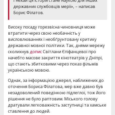
І нехай ця історія стане наукою для інших
державних службовців мерії», – написав
Борис Філатов.
Високу посаду горезвісна чиновниця може
втратити через свою необачність у
висловлюваннях і необґрунтовану критику
державної мовної політики. Так, днями мережу
сколихнув
допис
Світлани Єпіфанцевої про
начебто масове закриття кінотеатрів у Дніпрі,
що стають збитковими через показ фільмів
українською мовою.
Однак, за інформацією джерел, наближених до
оточення Бориса Філатова, мер вже давно був
незадоволений поведінкою підлеглої, тож його
рішення не було раптовим. Міського голову
дратували легковажність заступниці та хамське
ставлення до людей.