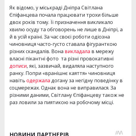
Як відомо, у міськраді Дніпра Світлана
Єпіфанцева почала працювати трохи більше
двох років тому. Її призначення викликало
хвилю осуду та обговорень не лише в Дніпрі, а
й в усій країні. За час своєї роботи одіозна
чиновниця часто-густо ставала фігуранткою
різних скандалів. Вона
викладала
в мережу
власні пікантні фото та різні провокативні
дописи
, які, зазвичай, видаляла наступного
ранку. Попри «вранішнє каяття» чиновниця
навіть
одержала
догану за негідну поведінку в
соцмережах.
Однак вона не виправилася. За
різними даними, Світлану Єпіфанцеву також не
раз ловили за пиятикою на робочому місці.