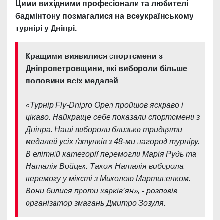
Цими вихідними професіонали та любителі
бадмінтону позмагалися на всеукраїнському
турнірі у Дніпрі.
Кращими виявилися спортсмени з
Дніпропетровщини, які вибороли більше
половини всіх медалей.
«Турнір Fly-Dnipro Open пройшов яскраво і
цікаво. Найкраще себе показали спортсмени з
Дніпра. Наші вибороли близько тридцяти
медалей усіх ґатунків з 48-ми нагород турніру.
В елітній категорії перемогли Марія Рудь та
Наталія Войцех. Також Наталія виборола
перемогу у міксті з Миколою Мартиненком.
Вони билися проти харків’ян», - розповів
організатор змагань Дмитро Зозуля.