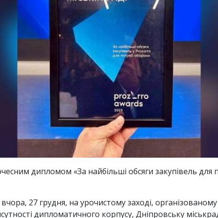
очесним дипломом «За найбільші обсяги закупівель для 
вчора, 27 грудня, на урочистому заході, організованом
исутності дипломатичного корпусу, Дніпровську міськр