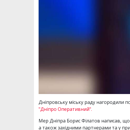
Дніпровську міську раду нагородили п
"Дніпро Оперативний".
Мер Дніпра Борис Філатов написав, що 
а також західними партнерами та у пр