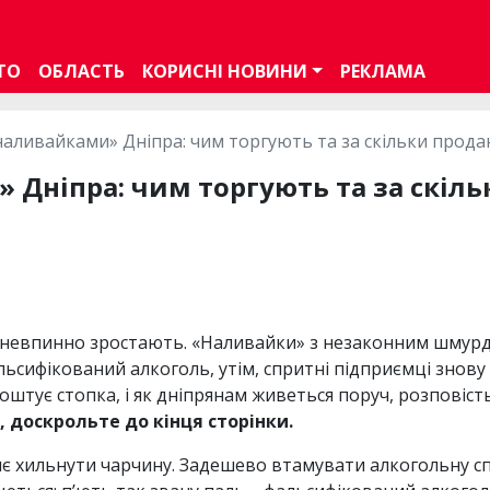
ТО
ОБЛАСТЬ
КОРИСНІ НОВИНИ
РЕКЛАМА
наливайками» Дніпра: чим торгують та за скільки прода
 Дніпра: чим торгують та за скіл
 невпинно зростають. «Наливайки» з незаконним шмурд
льсифікований алкоголь, утім, спритні підприємці знов
коштує стопка, і як дніпрянам живеться поруч, розповіст
 доскрольте до кінця сторінки.
яє хильнути чарчину. Задешево втамувати алкогольну спр