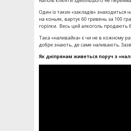
напоїв клієнти здебільшого не перейма
Один із таких «закладів» знаходиться
на коньяк, вартує 60 гривень за 100 г
горілки. Весь цей алкоголь продають 
Така «наливайка» є чи не в кожному рай
добре знають, де саме наливають. Заз
Як дніпрянам живеться поруч з «нал