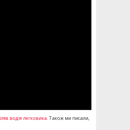
іляв водія легковика.
Також ми писали,