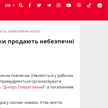
UA
ють небезпечні напої
ьки продають небезпечні
яком повсякчас з’являються у районах
у примудряються організовувати
ь
"Дніпро Оперативний"
із посиланням
агу охочих чимало. Утім, якістю