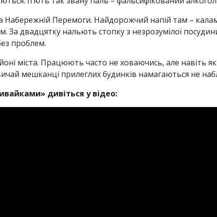
ються: п’ють так звану паль – фальсифікований алкогол
 на Набережній Перемоги. Найдорожчий напій там – кала
рам. За двадцятку нальють стопку з незрозумілої посуди
без проблем.
оні міста. Працюють часто не ховаючись, але навіть якщ
вичай мешканці прилеглих будинків намагаються не наб
ивайками» дивіться у відео: