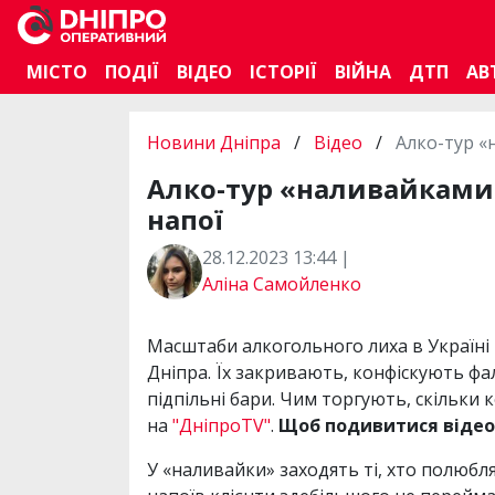
МІСТО
ПОДІЇ
ВІДЕО
ІСТОРІЇ
ВІЙНА
ДТП
АВ
Новини Дніпра
/
Відео
/
Алко-тур «
Алко-тур «наливайками»
напої
28.12.2023 13:44 |
Аліна Самойленко
Масштаби алкогольного лиха в Україні
Дніпра. Їх закривають, конфіскують фа
підпільні бари. Чим торгують, скільки 
на
"ДніпроTV"
.
Щоб подивитися відео,
У «наливайки» заходять ті, хто полюбл