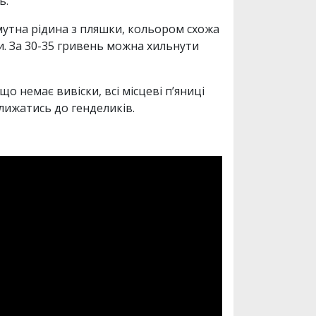
ь.
мутна рідина з пляшки, кольором схожа
ни. За 30-35 гривень можна хильнути
о немає вивіски, всі місцеві п’яниці
лижатись до генделиків.