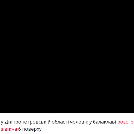
у Дніпропетровській області чоловік у балаклаві
розстр
з вікна
6 поверху.