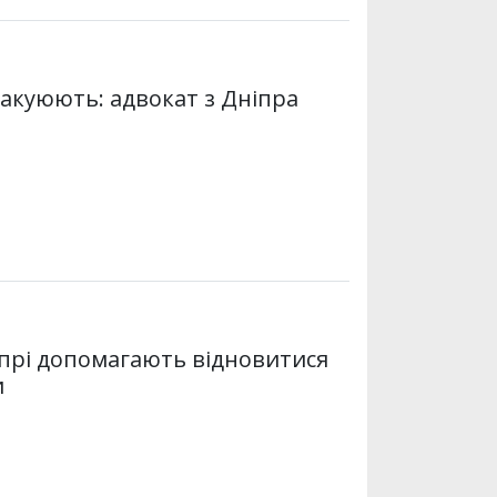
вакуюють: адвокат з Дніпра
іпрі допомагають відновитися
и