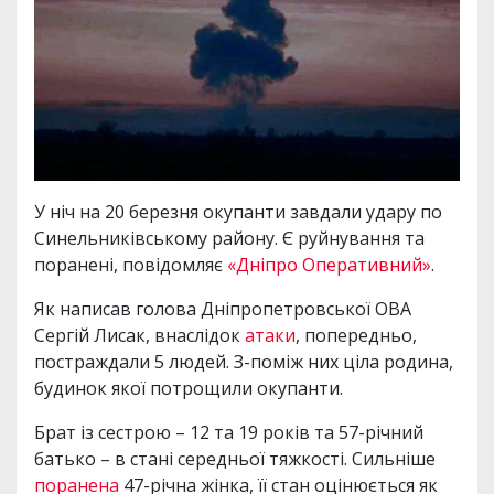
У ніч на 20 березня окупанти завдали удару по
Синельниківському району. Є руйнування та
поранені, повідомляє
«Дніпро Оперативний»
.
Як написав голова Дніпропетровської ОВА
Сергій Лисак, внаслідок
атаки
, попередньо,
постраждали 5 людей. З-поміж них ціла родина,
будинок якої потрощили окупанти.
Брат із сестрою – 12 та 19 років та 57-річний
батько – в стані середньої тяжкості. Сильніше
поранена
47-річна жінка, її стан оцінюється як