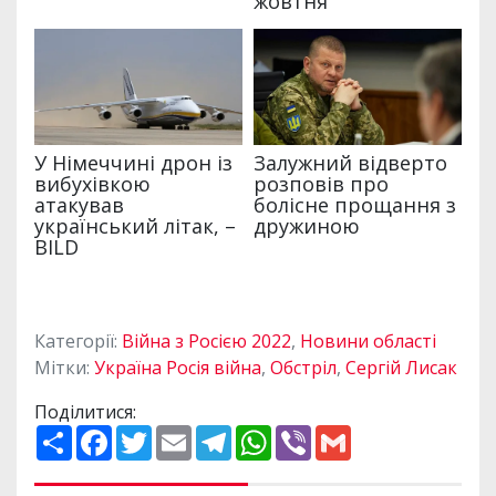
Категорії:
Війна з Росією 2022
,
Новини області
Мітки:
Україна Росія війна
,
Обстріл
,
Сергій Лисак
Поділитися:
П
F
T
E
T
W
V
G
о
a
w
m
e
h
i
m
ш
c
i
a
l
a
b
a
и
e
t
i
e
t
e
i