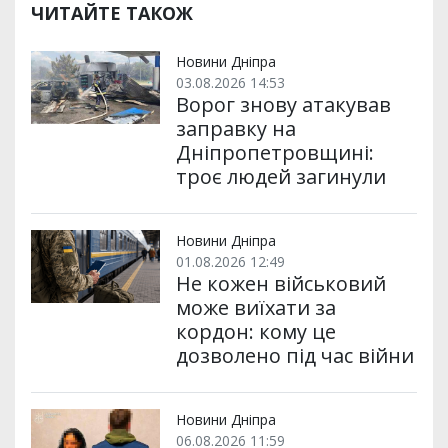
р
b
t
l
g
s
r
l
ЧИТАЙТЕ ТАКОЖ
и
o
e
r
A
т
o
r
a
p
и
k
m
p
Новини Дніпра
03.08.2026 14:53
Ворог знову атакував
заправку на
Дніпропетровщині:
троє людей загинули
Новини Дніпра
01.08.2026 12:49
Не кожен військовий
може виїхати за
кордон: кому це
дозволено під час війни
Новини Дніпра
06.08.2026 11:59