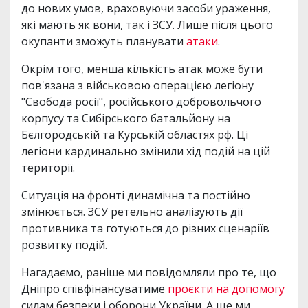
до нових умов, враховуючи засоби ураження,
які мають як вони, так і ЗСУ. Лише після цього
окупанти зможуть планувати
атаки
.
Окрім того, менша кількість атак може бути
пов'язана з військовою операцією легіону
"Свобода росії", російського добровольчого
корпусу та Сибірського батальйону на
Бєлгородській та Курській областях рф. Ці
легіони кардинально змінили хід подій на цій
території.
Ситуація на фронті динамічна та постійно
змінюється. ЗСУ ретельно аналізують дії
противника та готуються до різних сценаріїв
розвитку подій.
Нагадаємо, раніше ми повідомляли про те, що
Дніпро співфінансуватиме
проєкти на допомогу
силам безпеки і оборони України. А ще ми