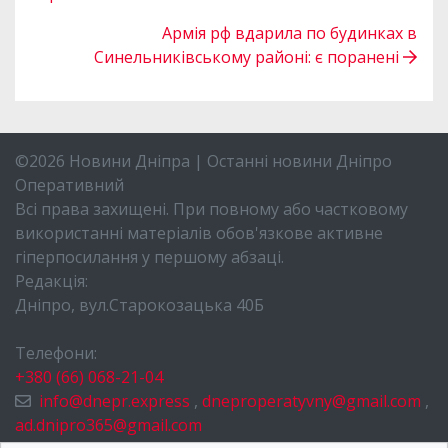
Армія рф вдарила по будинках в
Синельниківському районі: є поранені
©2026 Новини Дніпра | Останні новини Дніпро
Оперативний
Всі права захищені. При повному або частковому
використанні матеріалів обов'язкове активне
гіперпосилання у першому абзаці.
Редакція:
Дніпро, вул.Старокозацька 40Б
Телефони:
+380 (66) 068-21-04
info@dnepr.express
,
dneproperatyvny@gmail.com
,
ad.dnipro365@gmail.com