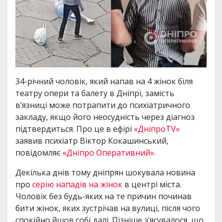
34-річний чоловік, який напав на 4 жінок біля
театру опери та балету в Дніпрі, замість
в’язниці може потрапити до психіатричного
закладу, якщо його неосудність через діагноз
підтвердиться. Про це в ефірі
«ДніпроTV»
заявив психіатр Віктор Кокашинський,
повідомляє
«Дніпро Оперативний»
.
Декілька днів тому дніпрян шокувала новина
про
серію нападів на жінок
в центрі міста.
Чоловік без будь-яких на те причин починав
бити жінок, яких зустрічав на вулиці, після чого
спокійно йшов собі далі. Пізніше з’ясувалося, що