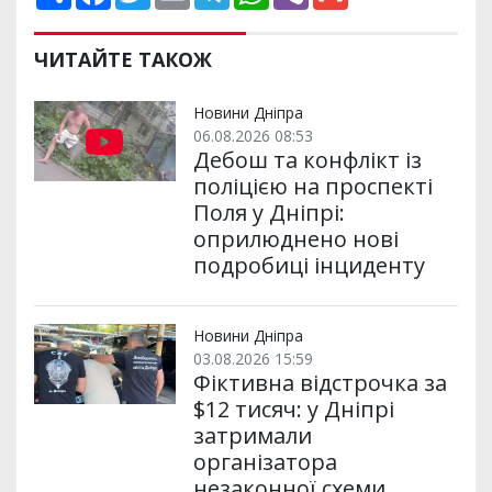
о
a
w
m
e
h
i
m
ш
c
i
a
l
a
b
a
и
e
t
i
e
t
e
i
р
b
t
l
g
s
r
l
ЧИТАЙТЕ ТАКОЖ
и
o
e
r
A
т
o
r
a
p
и
k
m
p
Новини Дніпра
06.08.2026 08:53
Дебош та конфлікт із
поліцією на проспекті
Поля у Дніпрі:
оприлюднено нові
подробиці інциденту
Новини Дніпра
03.08.2026 15:59
Фіктивна відстрочка за
$12 тисяч: у Дніпрі
затримали
організатора
незаконної схеми