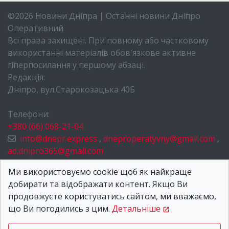
©2026 Новини Дніпра | Останні новини Дніпро
Оперативний
Всі права захищені. При повному або частковому
використанні матеріалів обов'язкове активне
гіперпосилання у першому абзаці.
Редакція:
Дніпро, вул.Старокозацька 40Б
Телефони:
+380 (66) 068-21-04
info@dnepr.express
,
dneproperatyvny@gmail.com
,
ad.dnipro365@gmail.com
НОВИНИ ДНІПРА
Ми використовуємо cookie щоб як найкраще
добирати та відображати контент. Якщо Ви
ПРО НАС
продовжуєте користуватись сайтом, ми вважаємо,
КОНТАКТИ
що Ви погодились з цим.
Детальніше