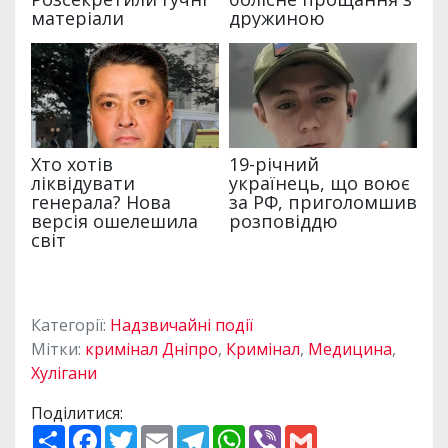
Категорії:
Надзвичайні події
Мітки:
кримінал Дніпро
,
Кримінал
,
Медицина
,
Хулігани
Поділитися:
П
F
T
E
T
W
V
G