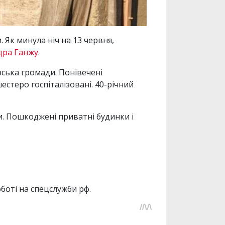
Як минула ніч на 13 червня,
дра Ганжу
.
ська громади. Понівечені
естеро госпіталізовані. 40-річний
. Пошкоджені приватні будинки і
оботі на спецслужби рф.