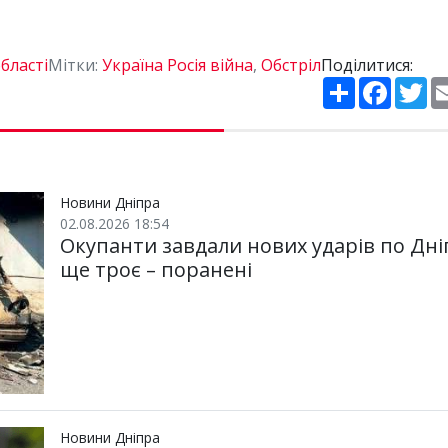
бласті
Мітки:
Україна Росія війна
,
Обстріл
Поділитися:
П
F
T
о
a
w
ш
c
i
и
e
t
р
b
t
и
o
e
т
o
r
и
k
Новини Дніпра
02.08.2026 18:54
Окупанти завдали нових ударів по Дні
ще троє – поранені
Новини Дніпра