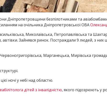
йони Дніпропетровщини безпілотниками та авіабомбами. 
силанням на очільника Дніпропетровської ОВА
Олексан
асильківська, Миколаївська, Петропавлівська та Шахтар
 автівки. Зайнявся ринок. Постраждали 9 людей, з них ш
Червоногригорівська, Марганецька, Мирівська громади
структурі.
ієї ночі у небі над областю.
абілітолога дітей з інвалідністю
, якого підозрюють у р