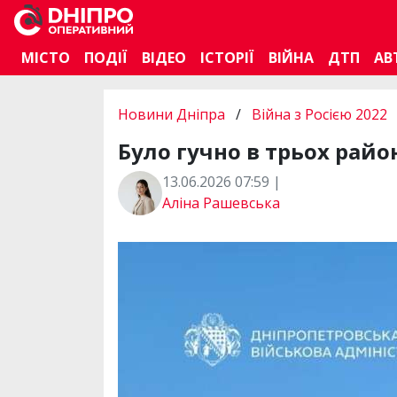
МІСТО
ПОДІЇ
ВІДЕО
ІСТОРІЇ
ВІЙНА
ДТП
АВ
Новини Дніпра
/
Війна з Росією 2022
Було гучно в трьох райо
13.06.2026 07:59 |
Аліна Рашевська