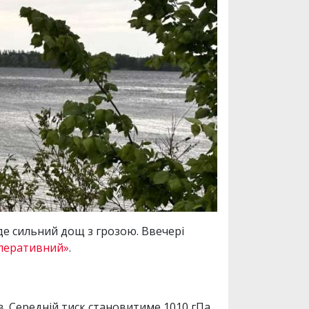
йде сильний дощ з грозою. Ввечері
перативний»
.
в. Середній тиск становитиме 1010 гПа,