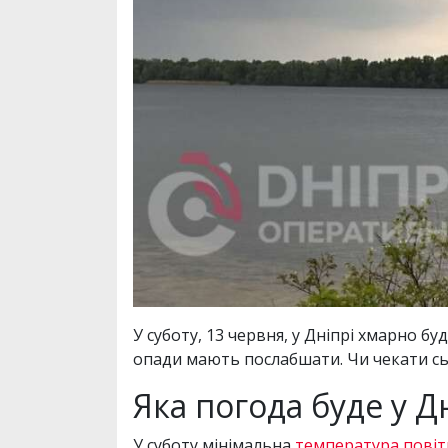
У суботу, 13 червня, у Дніпрі хмарно 
опади мають послабшати. Чи чекати сь
Яка погода буде у Д
У суботу мінімальна
температура повіт