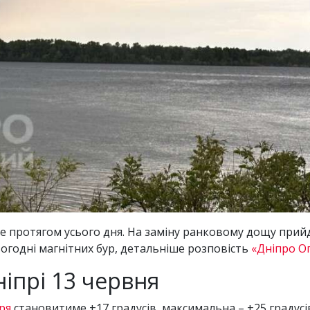
буде протягом усього дня. На заміну ранковому дощу при
огодні магнітних бур, детальніше розповість
«Дніпро О
ніпрі 13 червня
ря
становитиме +17 градусів, максимальна – +25 градусі