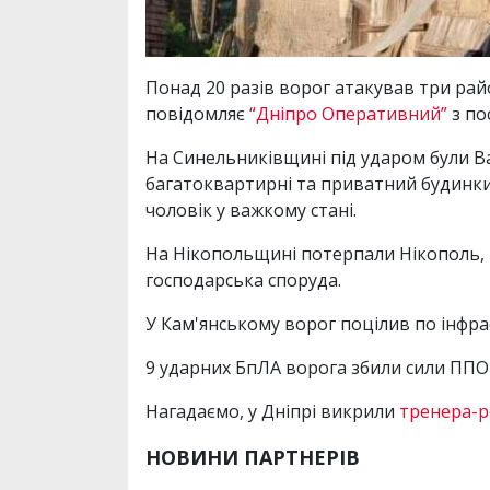
Понад 20 разів ворог атакував три ра
повідомляє
“Дніпро Оперативний”
з по
На Синельниківщині під ударом були В
багатоквартирні та приватний будинки,
чоловік у важкому стані.
На Нікопольщині потерпали Нікополь, 
господарська споруда.
У Кам'янському ворог поцілив по інфра
9 ударних БпЛА ворога збили сили ППО ц
Нагадаємо, у Дніпрі викрили
тренера-ре