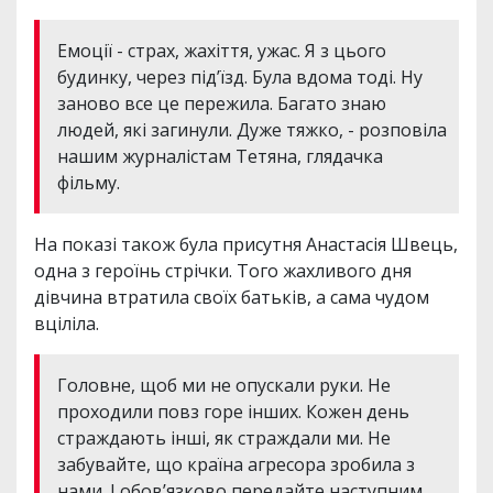
Емоції - страх, жахіття, ужас. Я з цього
будинку, через підʼїзд. Була вдома тоді. Ну
заново все це пережила. Багато знаю
людей, які загинули. Дуже тяжко, - розповіла
нашим журналістам Тетяна, глядачка
фільму.
На показі також була присутня Анастасія Швець,
одна з героїнь стрічки. Того жахливого дня
дівчина втратила своїх батьків, а сама чудом
вціліла.
Головне, щоб ми не опускали руки. Не
проходили повз горе інших. Кожен день
страждають інші, як страждали ми. Не
забувайте, що країна агресора зробила з
нами. І обов’язково передайте наступним