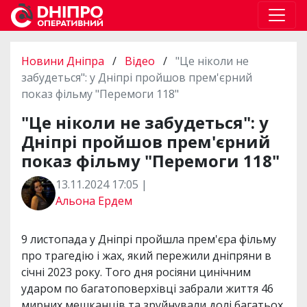
Новини Дніпра
/
Відео
/
"Це ніколи не
забудеться": у Дніпрі пройшов прем'єрний
показ фільму "Перемоги 118"
"Це ніколи не забудеться": у
Дніпрі пройшов прем'єрний
показ фільму "Перемоги 118"
13.11.2024 17:05 |
Альона Ердем
9 листопада у Дніпрі пройшла прем'єра фільму
про трагедію і жах, який пережили дніпряни в
січні 2023 року. Того дня росіяни цинічним
ударом по багатоповерхівці забрали життя 46
мирних мешканців та зруйнували долі багатьох