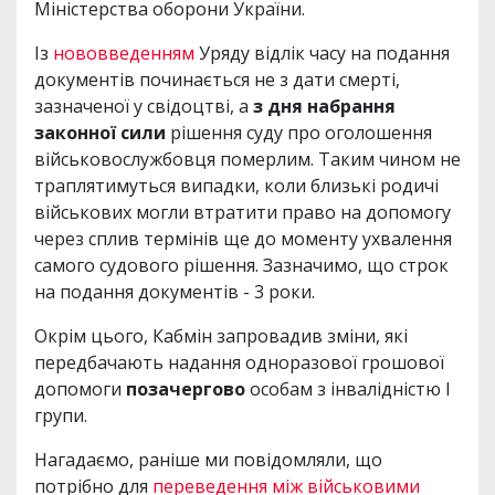
Міністерства оборони України.
Із
нововведенням
Уряду відлік часу на подання
документів починається не з дати смерті,
зазначеної у свідоцтві, а
з дня набрання
законної сили
рішення суду про оголошення
військовослужбовця померлим. Таким чином не
траплятимуться випадки, коли близькі родичі
військових могли втратити право на допомогу
через сплив термінів ще до моменту ухвалення
самого судового рішення. Зазначимо, що строк
на подання документів - 3 роки.
Окрім цього, Кабмін запровадив зміни, які
передбачають надання одноразової грошової
допомоги
позачергово
особам з інвалідністю І
групи.
Нагадаємо, раніше ми повідомляли, що
потрібно для
переведення між військовими