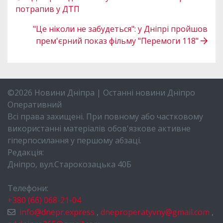
потрапив у ДТП
"Це ніколи не забудеться": у Дніпрі пройшов
прем'єрний показ фільму "Перемоги 118"
©2026 Новини Дніпра | Останні новини Дніпро
Оперативний
Всі права захищені. При повному або частковому
використанні матеріалів обов'язкове активне
гіперпосилання у першому абзаці.
Редакція:
Дніпро, вул.Старокозацька 40Б
Телефони:
+380 (66) 068-21-04
info@dnepr.express
,
dneproperatyvny@gmail.com
,