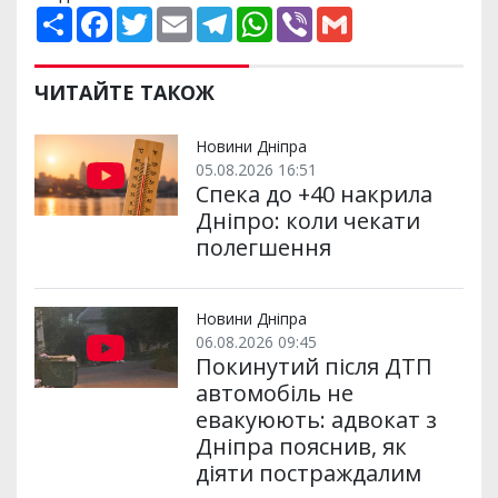
П
F
T
E
T
W
V
G
о
a
w
m
e
h
i
m
ш
c
i
a
l
a
b
a
и
e
t
i
e
t
e
i
р
b
t
l
g
s
r
l
ЧИТАЙТЕ ТАКОЖ
и
o
e
r
A
т
o
r
a
p
и
k
m
p
Новини Дніпра
05.08.2026 16:51
Спека до +40 накрила
Дніпро: коли чекати
полегшення
Новини Дніпра
06.08.2026 09:45
Покинутий після ДТП
автомобіль не
евакуюють: адвокат з
Дніпра пояснив, як
діяти постраждалим