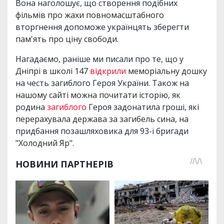
Вона наголошує, що створення подібних
фільмів про жахи повномасштабного
вторгнення допоможе українцять зберегти
пам'ять про ціну свободи.
Нагадаємо, раніше ми писали про те, що у
Дніпрі в школі 147
відкрили
меморіальну дошку
на честь загиблого Героя України. Також на
нашому сайті можна почитати історію, як
родина
загиблого
Героя задонатила гроші, які
перерахувала держава за загибель сина, на
придбання позашляховика для 93-ї бригади
"Холодний Яр".