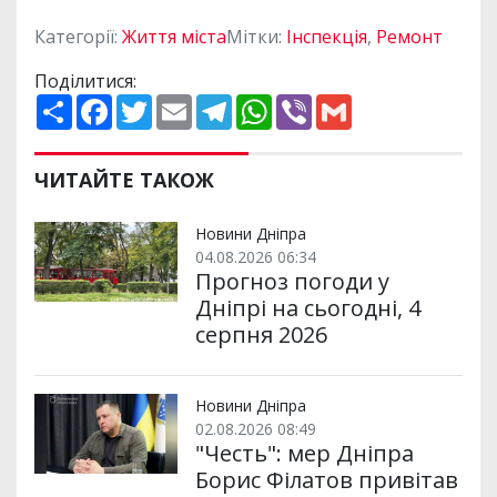
Категорії:
Життя міста
Мітки:
Інспекція
,
Ремонт
Поділитися:
П
F
T
E
T
W
V
G
о
a
w
m
e
h
i
m
ш
c
i
a
l
a
b
a
и
e
t
i
e
t
e
i
р
b
t
l
g
s
r
l
ЧИТАЙТЕ ТАКОЖ
и
o
e
r
A
т
o
r
a
p
и
k
m
p
Новини Дніпра
04.08.2026 06:34
Прогноз погоди у
Дніпрі на сьогодні, 4
серпня 2026
Новини Дніпра
02.08.2026 08:49
"Честь": мер Дніпра
Борис Філатов привітав