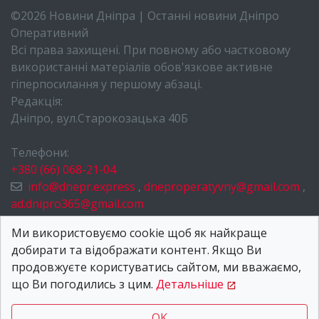
©2026 Новини Дніпра | Останні новини Дніпро
Оперативний
Всі права захищені. При повному або частковому
використанні матеріалів обов'язкове активне
гіперпосилання у першому абзаці.
Редакція:
Дніпро, вул.Старокозацька 40Б
Телефони:
+380 (66) 068-21-04
info@dnepr.express
,
dneproperatyvny@gmail.com
,
ad.dnipro365@gmail.com
НОВИНИ ДНІПРА
Ми використовуємо cookie щоб як найкраще
добирати та відображати контент. Якщо Ви
ПРО НАС
продовжуєте користуватись сайтом, ми вважаємо,
КОНТАКТИ
що Ви погодились з цим.
Детальніше
OK