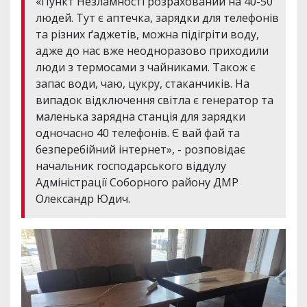
«Пункт Незламності розрахований на 40-50
людей. Тут є аптечка, зарядки для телефонів
та різних ґаджетів, можна підігріти воду,
адже до нас вже неодноразово приходили
люди з термосами з чайниками. Також є
запас води, чаю, цукру, стаканчиків. На
випадок відключення світла є генератор та
маленька зарядна станція для зарядки
одночасно 40 телефонів. Є вай фай та
безперебійний інтернет», - розповідає
начальник господарського віддулу
Адміністрації Соборного району ДМР
Олександр Юдич.