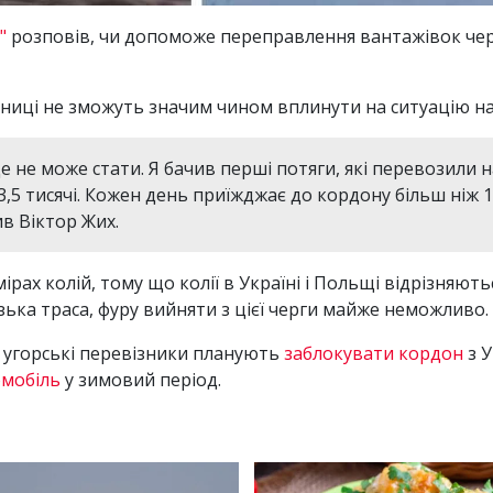
"
розповів, чи допоможе переправлення вантажівок че
зниці не зможуть значим чином вплинути на ситуацію н
це не може стати. Я бачив перші потяги, які перевозили
 3,5 тисячі. Кожен день приїжджає до кордону більш ніж 
ив Віктор Жих.
ірах колій, тому що колії в Україні і Польщі відрізняют
узька траса, фуру вийняти з цієї черги майже неможливо.
 угорські перевізники планують
заблокувати кордон
з 
омобіль
у зимовий період.