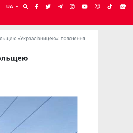
UA
льщею «Укрзалізницею»: пояснення
Польщею