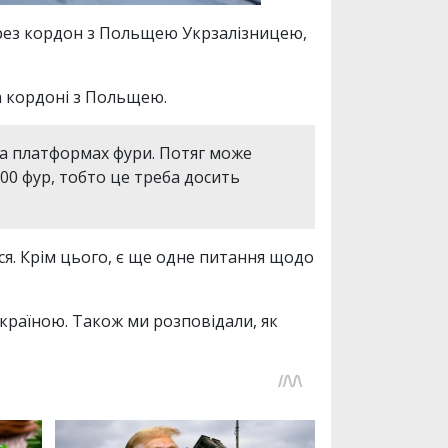
рез кордон з Польщею Укрзалізницею,
а кордоні з Польщею.
 на платформах фури. Потяг може
100 фур, тобто це треба досить
ься. Крім цього, є ще одне питання щодо
Україною. Також ми розповідали, як