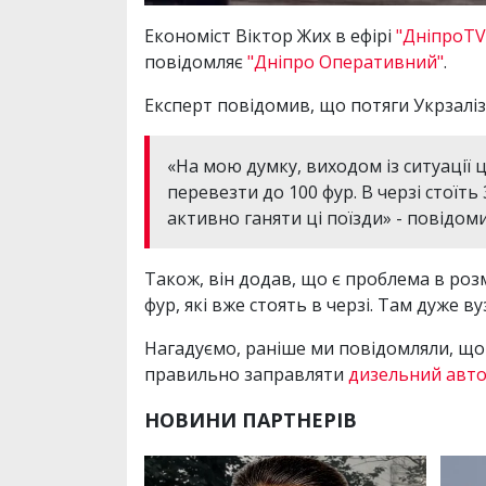
Економіст Віктор Жих в ефірі
"ДніпроTV
повідомляє
"Дніпро Оперативний"
.
Експерт повідомив, що потяги Укрзалі
«На мою думку, виходом із ситуації 
перевезти до 100 фур. В черзі стоїть
активно ганяти ці поїзди» - повідом
Також, він додав, що є проблема в розм
фур, які вже стоять в черзі. Там дуже в
Нагадуємо, раніше ми повідомляли, що
правильно заправляти
дизельний авт