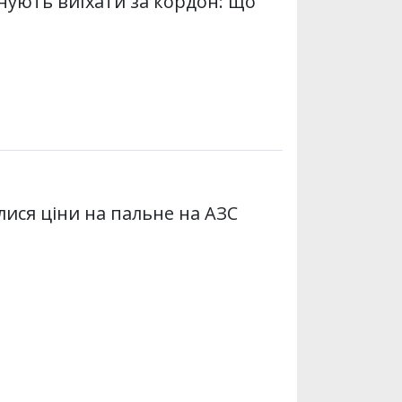
анують виїхати за кордон: що
лися ціни на пальне на АЗС