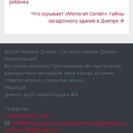
ребёнка
Что скрывает «Menorah Center»: тайны
загадочного здания в Днепре
©2026 Новини Дніпра | Останні новини Дніпро
Оперативний
Всі права захищені. При повному або частковому
використанні матеріалів обов'язкове активне
гіперпосилання у першому абзаці.
Редакція:
Дніпро, вул.Старокозацька 40Б
Телефони:
+380 (66) 068-21-04
info@dnepr.express
,
dneproperatyvny@gmail.com
,
ad.dnipro365@gmail.com