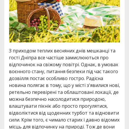
З приходом теплих весняних днів мешканці та
гості Дніпра все частіше замислюються про
відпочинок на свіжому повітрі. Однак, в умовах
воєнного стану, питання безпеки під час такого
дозвілля постає особливо гостро. Радісна
новина полягає в тому, що у місті з'явилися нові,
ретельно перевірені та облаштовані локації, де
можна безпечно насолодитися природою,
влаштувати пікнік або просто прогулятися,
відволіктися від щоденних турбот та відновити
сили. Крім того, є чимало старих і давно відомих
місць для відпочинку на природі. Тож де вони