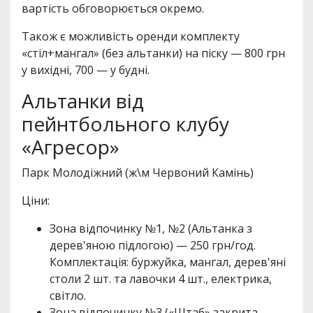
вартість обговорюється окремо.
Також є можливість оренди комплекту
«стіл+мангал» (без альтанки) на піску — 800 грн
у вихідні, 700 — у будні.
Альтанки від
пейнтбольного клубу
«Агресор»
Парк Молодіжний (ж\м Червоний Камінь)
Ціни:
Зона відпочинку №1, №2 (Альтанка з
дерев'яною підлогою) — 250 грн/год.
Комплектація: буржуйка, мангал, дерев'яні
столи 2 шт. та лавочки 4 шт., електрика,
світло.
Зона відпочинку №3 («Штаб» закрита