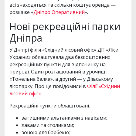
всі знаходяться та скільки коштує оренда —
розкаже «
Дніпро Оперативний
».
Нові рекреаційні парки
Дніпра
У Дніпрі філія «Східний лісовий офіс» ДП «Ліси
України» облаштувала два безкоштовних
рекреаційних пункти для відпочинку на
природі. Один розташований в урочищі
«Тонельна балка», а другий — у Діївському
лісопарку. Про це повідомили в
Філії «Східний
лісовий офіс».
Рекреаційні пункти облаштовані:
затишними альтанками з навісами;
лавами та столиками;
зоною для барбекю;