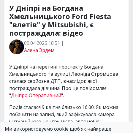
У Дніпрі на Богдана
Хмельницького Ford Fiesta
"влетів" у Mitsubishi, є
постраждала: відео
09.04.2025 18:51 |
Алена Эрдем
У Дніпрі на перетині проспекту Богдана
Хмельницького та вулиці Леоніда Стромцова
сталася серйозна ДТП, внаслідок якої
постраждала дівчина. Про це повідомляє
"
Дніпро Оперативний
".
Подія сталася 9 квітня близько 16:00. Як можна
побачити на записі, який зафіксувала камера
Ситуаційного центру міста, автомобіль
"Mitsubishi Outlander" виконував поворот
Ми використовуємо cookie щоб як найкраще