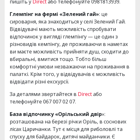
пишіть у
Direct
або телефонуйте 0981813939.
Глемпінг на фермі «Зелений гай»
: це
сироварня, яка знаходиться у селі Зелений Гай.
Відвідувачі мають можливість спробувати
відпочинок у вигляді глемпінгу — це один з
різновидів кемпінгу, де проживаючи в наметах
ви маєте можливість прийняти душ, сходити до
вбиральні, вмитися тощо. Тобто більш
комфортні умови незважаючи на проживання в
палаткі. Крім того, у відвідувачів є можливість
відвідати різні екскурсії.
За деталями звертайтеся в
Direct
або
телефонуйте 067 007 02 07.
База відпочинку «Орільський двір
»:
розташована на березі річки Оріль, в соснових
лісах Царичанки. Тут є місця для риболовлі та
спуску для байдарок, дитячі майданчики. Є