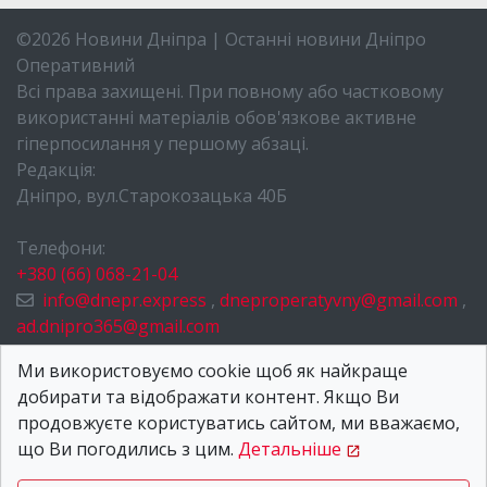
©2026 Новини Дніпра | Останні новини Дніпро
Оперативний
Всі права захищені. При повному або частковому
використанні матеріалів обов'язкове активне
гіперпосилання у першому абзаці.
Редакція:
Дніпро, вул.Старокозацька 40Б
Телефони:
+380 (66) 068-21-04
info@dnepr.express
,
dneproperatyvny@gmail.com
,
ad.dnipro365@gmail.com
НОВИНИ ДНІПРА
Ми використовуємо cookie щоб як найкраще
добирати та відображати контент. Якщо Ви
ПРО НАС
продовжуєте користуватись сайтом, ми вважаємо,
КОНТАКТИ
що Ви погодились з цим.
Детальніше