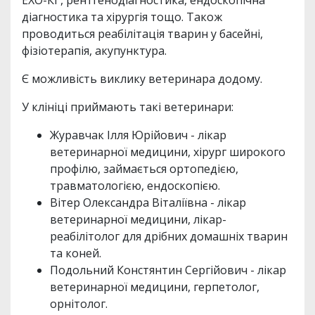
ЕХО-КГ, рентгенодіагностика, ендоскопічна
діагностика та хірургія тощо. Також
проводиться реабілітація тварин у басейні,
фізіотерапія, акупунктура.
Є можливість виклику ветеринара додому.
У клініці приймають такі ветеринари:
Журавчак Ілля Юрійович - лікар
ветеринарної медицини, хірург широкого
профілю, займається ортопедією,
травматологією, ендоскопією.
Вітер Олександра Віталіївна - лікар
ветеринарної медицини, лікар-
реабілітолог для дрібних домашніх тварин
та коней.
Подольний Констянтин Сергійович - лікар
ветеринарної медицини, герпетолог,
орнітолог.