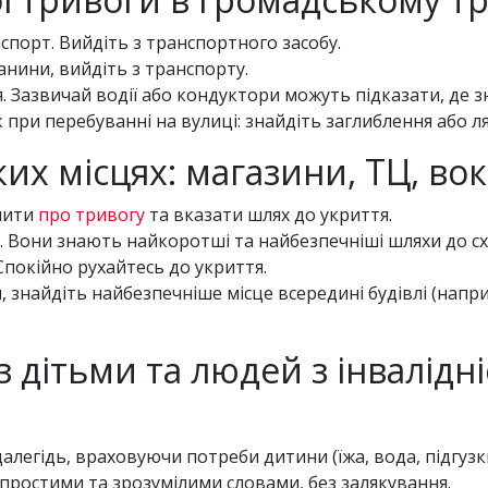
спорт. Вийдіть з транспортного засобу.
анини, вийдіть з транспорту.
 Зазвичай водії або кондуктори можуть підказати, де 
 при перебуванні на вулиці: знайдіть заглиблення або л
ких місцях: магазини, ТЦ, во
омити
про тривогу
та вказати шлях до укриття.
. Вони знають найкоротші та найбезпечніші шляхи до с
 Спокійно рухайтесь до укриття.
 знайдіть найбезпечніше місце всередині будівлі (наприк
з дітьми та людей з інвалідн
алегідь, враховуючи потреби дитини (їжа, вода, підгузки
 простими та зрозумілими словами, без залякування.