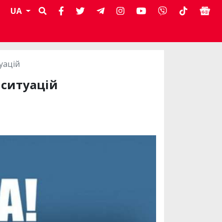
UA
туацій
х ситуацій