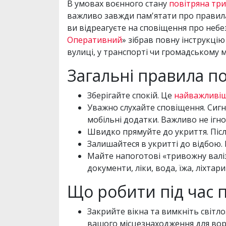
В умовах воєнного стану
повітряна тр
важливо завжди пам'ятати про правила б
ви відреагуєте на сповіщення про небе
Оперативний
» зібрав повну інструкцію
вулиці, у транспорті чи громадському м
Загальні правила по
Зберігайте спокій. Це
найважливі
Уважно слухайте сповіщення. Сигн
мобільні додатки. Важливо не ігно
Швидко прямуйте до укриття. Після
Залишайтеся в укритті до відбою. 
Майте напоготові «тривожну валізу
документи, ліки, вода, їжа, ліхтар
Що робити під час 
Закрийте вікна та вимкніть світл
вашого місцезнаходження для вор