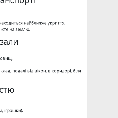
знаходиться найближче укриття.
яжте на землю.
кзали
ховищ.
лад, подалі від вікон, в коридорі, біля
істю
, іграшки).