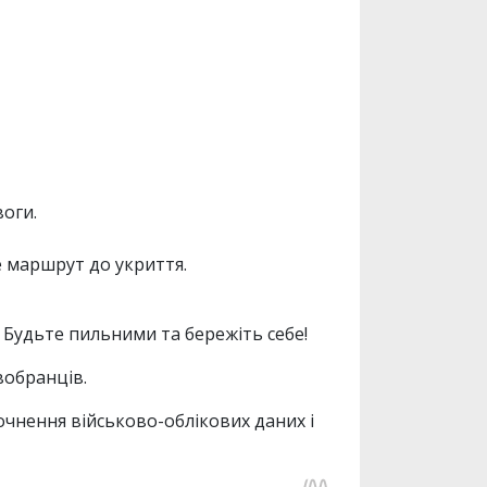
воги.
 маршрут до укриття.
Будьте пильними та бережіть себе!
вобранців.
очнення військово-облікових даних і