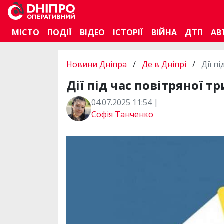
МІСТО
ПОДІЇ
ВІДЕО
ІСТОРІЇ
ВІЙНА
ДТП
АВ
Новини Дніпра
/
Де в Дніпрі
/
Дії п
Дії під час повітряної т
04.07.2025 11:54 |
Софія Танченко