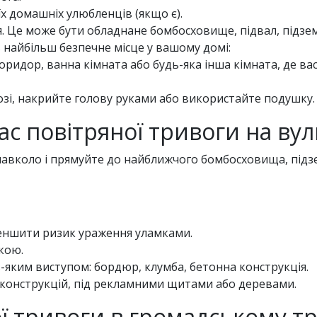
їх домашніх улюбленців (якщо є).
 Це може бути обладнане бомбосховище, підвал, підзем
 найбільш безпечне місце у вашому домі:
 коридор, ванна кімната або будь-яка інша кімната, де 
озі, накрийте голову руками або використайте подушку.
ас повітряної тривоги на вул
навколо і прямуйте до найближчого бомбосховища, підзе
еншити ризик ураження уламками.
кою.
ь-яким виступом: бордюр, клумба, бетонна конструкція.
 конструкцій, під рекламними щитами або деревами.
ної тривоги в громадському т