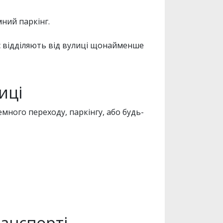
ний паркінг.
вас відділяють від вулиці щонайменше
иці
много переходу, паркінгу, або будь-
ранспорті