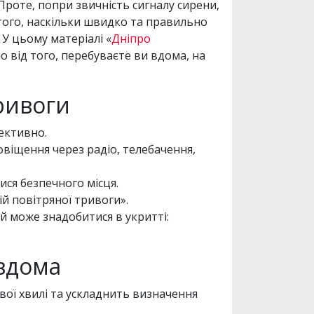
 Проте, попри звичність сигналу сирени,
д того, наскільки швидко та правильно
У цьому матеріалі «
Дніпро
о від того, перебуваєте ви вдома, на
тривоги
фективно.
овіщення через радіо, телебачення,
ися безпечного місця.
ій повітряної тривоги».
й може знадобитися в укритті:
 вдома
ої хвилі та ускладнить визначення