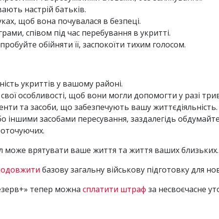
вають настрій батьків.
ках, щоб вона почувалася в безпеці.
рами, співом під час перебування в укритті.
пробуйте обійняти її, заспокоїти тихим голосом.
ність укриттів у вашому районі.
свої особливості, щоб вони могли допомогти у разі три
енти та засоби, що забезпечують вашу життєдіяльність.
бо іншими засобами пересування, заздалегідь обдумайте
 оточуючих.
 може врятувати ваше життя та життя ваших близьких. 
подовжити
базову загальну військову підготовку для но
Резерв+» тепер можна
сплатити штраф
за несвоєчасне ут