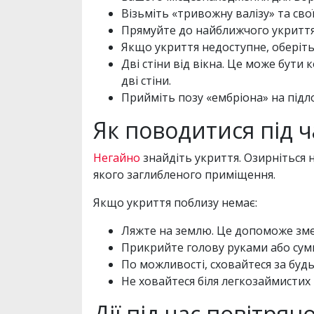
Візьміть «тривожну валізу» та сво
Прямуйте до найближчого укриття.
Якщо укриття недоступне, оберіть
Дві стіни від вікна. Це може бути
дві стіни.
Прийміть позу «ембріона» на підл
Як поводитися під ч
Негайно
знайдіть укриття. Озирніться 
якого заглибленого приміщення.
Якщо укриття поблизу немає:
Ляжте на землю. Це допоможе зм
Прикрийте голову руками або сум
По можливості, сховайтеся за буд
Не ховайтеся біля легкозаймистих
Дії під час повітря