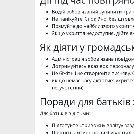
Водій зобов'язаний зупинити тран
Не панікуйте. Спокійно, без штовх
Прямуйте до найближчого укриття.
Якщо укриття недоступне, дійте як
Як діяти у громадсь
Адміністрація зобов'язана повід
Дотримуйтесь вказівок персоналу
Не біжіть і не створюйте тисняву.
Якщо немає часу дістатися укриття,
несучої стіни).
Поради для батьків 
Для батьків з дітьми:
Підготуйте «тривожну валізу» зазд
Поясніть дитині, що відбувається,