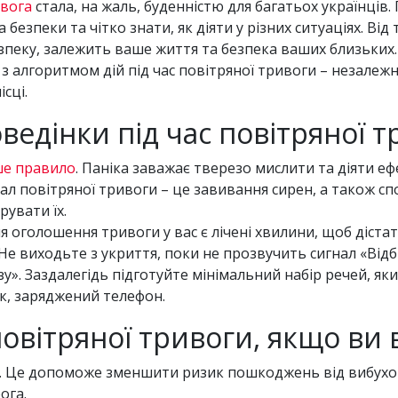
ивога
стала, на жаль, буденністю для багатьох українців.
езпеки та чітко знати, як діяти у різних ситуаціях. Ві
зпеку, залежить ваше життя та безпека ваших близьких. 
 з алгоритмом дій під час повітряної тривоги – незалежн
ісці.
ведінки під час повітряної 
ше правило
. Паніка заважає тверезо мислити та діяти е
ал повітряної тривоги – це завивання сирен, а також сп
рувати їх.
 оголошення тривоги у вас є лічені хвилини, щоб дістат
Не виходьте з укриття, поки не прозвучить сигнал «Відб
». Заздалегідь підготуйте мінімальний набір речей, яки
ик, заряджений телефон.
повітряної тривоги, якщо ви
о. Це допоможе зменшити ризик пошкоджень від вибухов
ога.