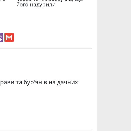
V
G
i
m
b
a
e
i
r
l
трави та бур'янів на дачних