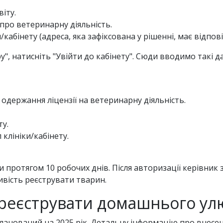
віту.
 про ветеринарну діяльність.
/кабінету (адреса, яка зафіксована у рішенні, має відп
, натисніть "Увійти до кабінету". Сюди вводимо такі да
 одержання ліцензії на ветеринарну діяльність.
ту.
клініки/кабінету.
ти протягом 10 робочих днів. Після авторизації керівни
ивість реєструвати тварин.
ареєструвати домашнього ул
апланований на 2025 рік. Детальну інформацію про внес