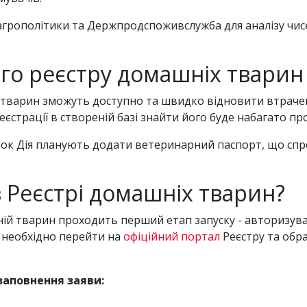
агрополітики та Держпродспоживслужба для аналізу чис
го реєстру домашніх тварин
и тварин зможуть доступно та швидко відновити втрач
єстрації в створеній базі знайти його буде набагато пр
сунок Дія планують додати ветеринарний паспорт, що сп
в Реєстрі домашніх тварин?
ій тварин проходить перший етап запуску - авторизува
и необхідно перейти на
офіційний портал
Реєстру та обра
заповнення заяви: