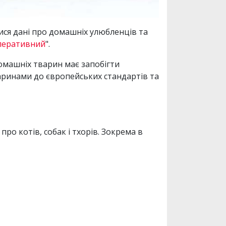
ися дані про домашніх улюбленців та
перативний
".
омашніх тварин має запобігти
ринами до європейських стандартів та
о котів, собак і тхорів. Зокрема в