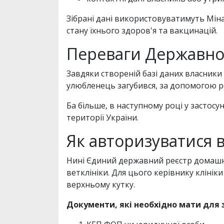
Зібрані дані використовуватимуть Мін
стану їхнього здоров'я та вакцинацій.
Переваги Державно
Завдяки створеній базі даних власник
улюбленець загубився, за допомогою ре
Ба більше, в наступному році у засто
території України.
Як авторизуватися 
Нині Єдиний державний реєстр домашн
ветклініки. Для цього керівнику клінік
верхньому кутку.
Документи, які необхідно мати для 