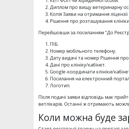
КЕП ФОП чи юридичної особи.
Диплом про вищу ветеринарну ос
Копія Заяви на отримання ліцензії
Рішення про розташування клініки
Перейшовши за посиланням "До Реєстру"
ПІБ.
Номер мобільного телефону.
Дату видачі та номер Рішення про
Дані про клініку/кабінет.
Google-координати клініки/кабіне
Посилання на електронний портал 
Логотип.
Після подачі заяви відповідь має прий
ветлікарів. Останні ж отримають можл
Коли можна буде з
Старт реєстрації тварин на порталі з