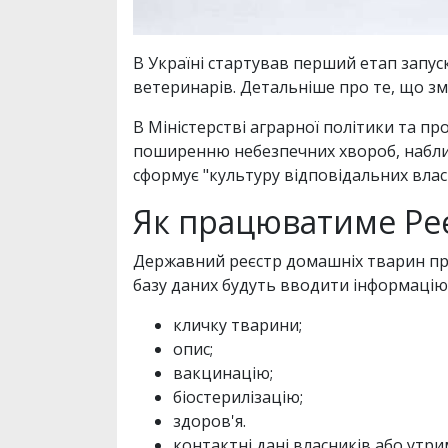
В Україні стартував перший етап запус
ветеринарів. Детальніше про те, що зм
В Міністерстві аграрної політики та п
поширенню небезпечних хвороб, набли
сформує "культуру відповідальних влас
Як працюватиме Ре
Державний реєстр домашніх тварин прац
базу даних будуть вводити інформацію
кличку тварини;
опис;
вакцинацію;
біостерилізацію;
здоров'я.
контактні дані власників або утри