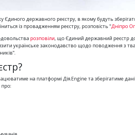
ку Єдиного державного реєстру, в якому будуть зберігат
іниться із провадженням реєстру, розповість "
Дніпро О
родовольства
розповіли
, що Єдиний державний реєстр д
зити українське законодавство щодо поводження з тва
ників".
єстр?
юватиме на платформі Дія.Engine та зберігатиме дані пр
 про:
мувачів.