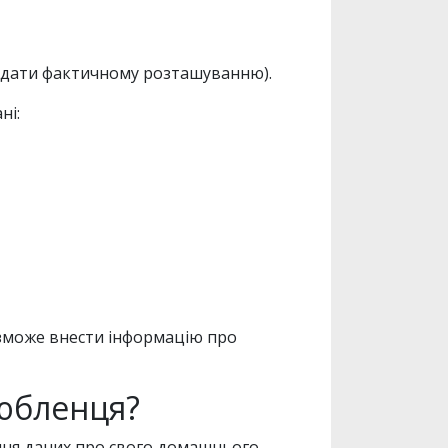
овідати фактичному розташуванню).
ні:
к зможе внести інформацію про
юбленця?
ення даних про свого домашнього