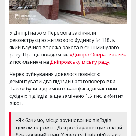
У Дніпрі на ж/м Перемога закінчили
реконструкцію житлового будинку № 118, в
який влучила ворожа ракета в січні минулого
року. Про це повідомляє
«Дніпро Оперативний»
з посиланням на
Дніпровську міську раду
.
Через руйнування довелося повністю
демонтувати два під’їзди багатоповерхівки.
Також були відремонтовані фасадні частини
сусідніх під’їздів, а ще замінено 1,5 тис. вибитих
вікон.
«Як бачимо, місце зруйнованих під’їздів –
цілком порожнє. Для розбирання цих секцій
був задіяний кран. У двох сусідніх під’їздах з