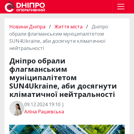
Новини Дніпра
/
Життя міста
/
Дніпро
обрали флагманським муніципалітетом
SUN4Ukraine, аби досягнути кліматичної
нейтральності
Дніпро обрали
флагманським
муніципалітетом
SUN4Ukraine, аби досягнути
кліматичної нейтральності
09.12.2024 19:10 |
Аліна Рашевська