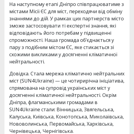
На наступному етапі Дніпро співпрацюватиме з
містами Місії ЄС для міст, переходячи від обміну
знаннями до дій. У рамках цих партнерств місто
зможе застосовувати ті експертні знання, які
відповідають його потребам у підвищенні
спроможності. Наша громада обʼєднається у
пару з подібним містом ЄС, яке стикається зі
схожими викликами у досягненні кліматичної
нейтральності.
Довідка. Стала мережа кліматично нейтральних
міст (SUN4Ukraine) — це чотирирічна ініціатива,
спрямована на супровід українських міст у
досягненні кліматичної нейтральності. Окрім
Дніпра, флагманськими громадами в
SUN4Ukraine стали: Вінницька, Звягельська,
Калуська, Київська, Конотопська, Миколаївська,
Нововолинська, Первомайська, Харківська,
Чернівецька, Чернігівська.