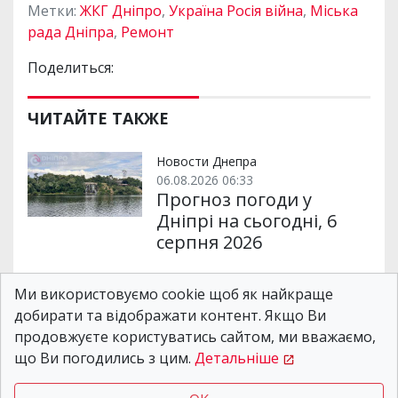
Метки:
ЖКГ Дніпро
,
Україна Росія війна
,
Міська
рада Дніпра
,
Ремонт
Поделиться:
ЧИТАЙТЕ ТАКЖЕ
Новости Днепра
06.08.2026 06:33
Прогноз погоди у
Дніпрі на сьогодні, 6
серпня 2026
Ми використовуємо cookie щоб як найкраще
Новости Днепра
добирати та відображати контент. Якщо Ви
08.08.2026 06:32
Прогноз погоди у
продовжуєте користуватись сайтом, ми вважаємо,
Дніпрі на сьогодні, 8
що Ви погодились з цим.
Детальніше
серпня 2026