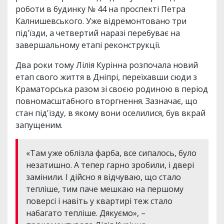
роботи в будинку № 44 на проспекті Петра
Калнишевського. Уже відремонтовано три
під'їзди, а четвертий наразі перебуває на
завершальному етапі реконструкції.
Два роки тому Лілія Курінна розпочала новий
етап свого життя в Дніпрі, переїхавши сюди з
Краматорська разом зі своєю родиною в період
повномасштабного вторгнення. Зазначає, що
стан під'їзду, в якому вони оселилися, був вкрай
запущеним.
«Там уже облізла фарба, все сипалось, було
незатишно. А тепер гарно зробили, і двері
замінили. І дійсно я відчуваю, що стало
тепліше, тим паче мешкаю на першому
поверсі і навіть у квартирі теж стало
набагато тепліше. Дякуємо», –