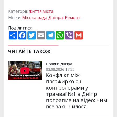
Категорії:
Життя міста
Мітки:
Міська рада Дніпра
,
Ремонт
Поділитися:
П
F
T
E
T
W
V
G
о
a
w
m
e
h
i
m
ш
c
i
a
l
a
b
a
и
e
t
i
e
t
e
i
р
b
t
l
g
s
r
l
ЧИТАЙТЕ ТАКОЖ
и
o
e
r
A
т
o
r
a
p
и
k
m
p
Новини Дніпра
03.08.2026 17:55
Конфлікт між
пасажиркою і
контролерами у
трамваї №1 в Дніпрі
потрапив на відео: чим
все закінчилося