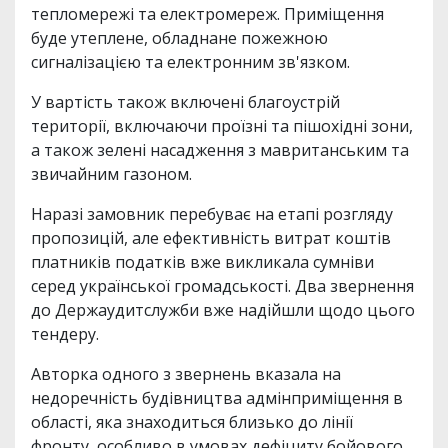
тепломережі та електромереж. Приміщення
буде утеплене, обладнане пожежною
сигналізацією та електронним зв'язком.
У вартість також включені благоустрій
території, включаючи проїзні та пішохідні зони,
а також зелені насадження з мавританським та
звичайним газоном.
Наразі замовник перебуває на етапі розгляду
пропозицій, але ефективність витрат коштів
платників податків вже викликала сумніви
серед української громадськості. Два звернення
до Держаудитслужби вже надійшли щодо цього
тендеру.
Авторка одного з звернень вказала на
недоречність будівництва адмінприміщення в
області, яка знаходиться близько до лінії
фронту, особливо в умовах дефіциту бойового