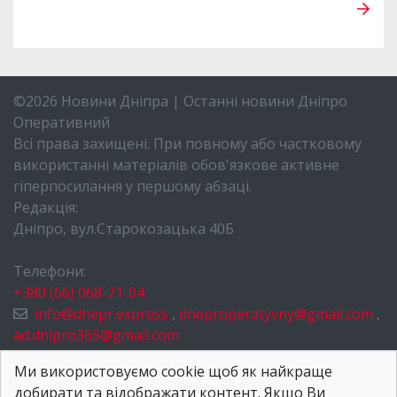
©2026 Новини Дніпра | Останні новини Дніпро
Оперативний
Всі права захищені. При повному або частковому
використанні матеріалів обов'язкове активне
гіперпосилання у першому абзаці.
Редакція:
Дніпро, вул.Старокозацька 40Б
Телефони:
+380 (66) 068-21-04
info@dnepr.express
,
dneproperatyvny@gmail.com
,
ad.dnipro365@gmail.com
НОВИНИ ДНІПРА
Ми використовуємо cookie щоб як найкраще
добирати та відображати контент. Якщо Ви