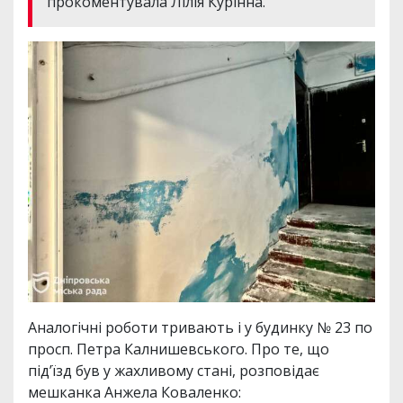
прокоментувала Лілія Курінна.
Аналогічні роботи тривають і у будинку № 23 по
просп. Петра Калнишевського. Про те, що
підʼїзд був у жахливому стані, розповідає
мешканка Анжела Коваленко: