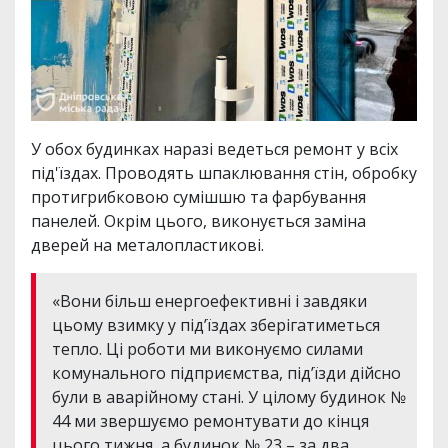
У обох будинках наразі ведеться ремонт у всіх
під'їздах. Проводять шпаклювання стін, обробку
протигрибковою сумішшю та фарбування
панелей. Окрім цього, виконується заміна
дверей на металопластикові.
«Вони більш енергоефективні і завдяки
цьому взимку у під’їздах зберігатиметься
тепло. Ці роботи ми виконуємо силами
комунального підприємства, підʼїзди дійсно
були в аварійному стані. У цілому будинок №
44 ми звершуємо ремонтувати до кінця
цього тижня, а будинок № 23 – за два