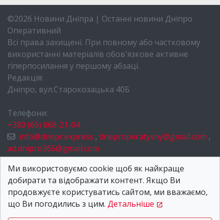
©2026 Новини Дніпра | Останні новини Дніпро
Оперативний
Всі права захищені. При повному або частковому
використанні матеріалів обов'язкове активне
гіперпосилання у першому абзаці.
Редакція:
Дніпро, вул.Старокозацька 40Б
Телефони:
+380 (66) 068-21-04
info@dnepr.express
,
dneproperatyvny@gmail.com
,
ad.dnipro365@gmail.com
НОВИНИ ДНІПРА
Ми використовуємо cookie щоб як найкраще
добирати та відображати контент. Якщо Ви
ПРО НАС
продовжуєте користуватись сайтом, ми вважаємо,
КОНТАКТИ
що Ви погодились з цим.
Детальніше