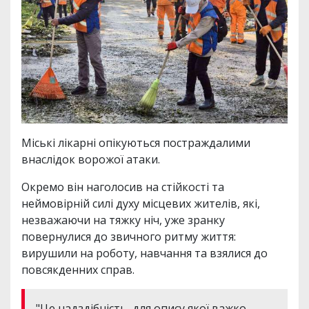
Міські лікарні опікуються постраждалими
внаслідок ворожої атаки.
Окремо він наголосив на стійкості та
неймовірній силі духу місцевих жителів, які,
незважаючи на тяжку ніч, уже зранку
повернулися до звичного ритму життя:
вирушили на роботу, навчання та взялися до
повсякденних справ.
"Це надздібність, для опису якої важко