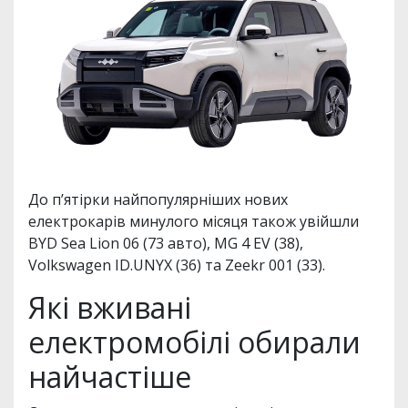
До п’ятірки найпопулярніших нових
електрокарів минулого місяця також увійшли
BYD Sea Lion 06 (73 авто), MG 4 EV (38),
Volkswagen ID.UNYX (36) та Zeekr 001 (33).
Які вживані
електромобілі обирали
найчастіше