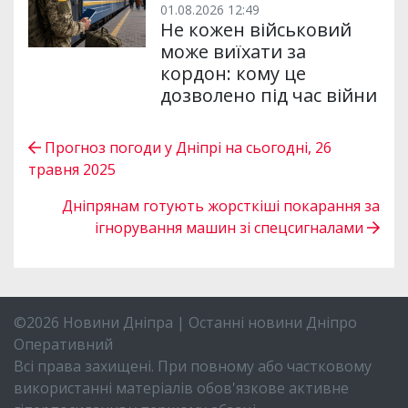
01.08.2026 12:49
Не кожен військовий
може виїхати за
кордон: кому це
дозволено під час війни
Прогноз погоди у Дніпрі на сьогодні, 26
травня 2025
Дніпрянам готують жорсткіші покарання за
ігнорування машин зі спецсигналами
©2026 Новини Дніпра | Останні новини Дніпро
Оперативний
Всі права захищені. При повному або частковому
використанні матеріалів обов'язкове активне