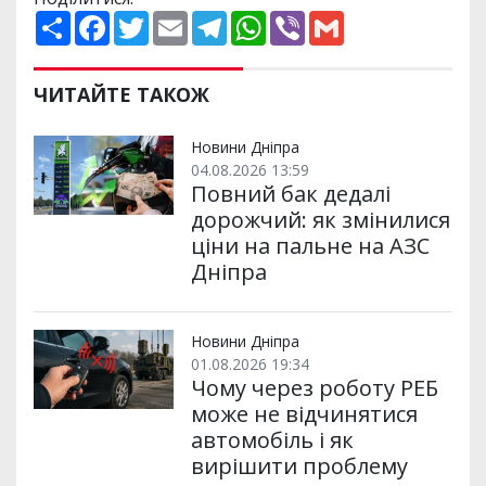
П
F
T
E
T
W
V
G
о
a
w
m
e
h
i
m
ш
c
i
a
l
a
b
a
и
e
t
i
e
t
e
i
р
b
t
l
g
s
r
l
ЧИТАЙТЕ ТАКОЖ
и
o
e
r
A
т
o
r
a
p
и
k
m
p
Новини Дніпра
04.08.2026 13:59
Повний бак дедалі
дорожчий: як змінилися
ціни на пальне на АЗС
Дніпра
Новини Дніпра
01.08.2026 19:34
Чому через роботу РЕБ
може не відчинятися
автомобіль і як
вирішити проблему