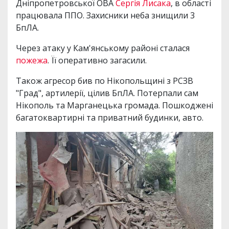
Дніпропетровської ОВА
Сергія Лисака
, в області
працювала ППО. Захисники неба знищили 3
БпЛА.
Через атаку у Кам'янському районі сталася
пожежа
. Її оперативно загасили.
Також агресор бив по Нікопольщині з РСЗВ
"Град", артилерії, цілив БпЛА. Потерпали сам
Нікополь та Марганецька громада. Пошкоджені
багатоквартирні та приватний будинки, авто.