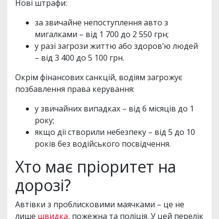
Нові штрафи:
за звичайне непоступлення авто з
мигалками – від 1 700 до 2 550 грн;
у разі загрози життю або здоров’ю людей
– від 3 400 до 5 100 грн.
Окрім фінансових санкцій, водіям загрожує
позбавлення права керування:
у звичайних випадках – від 6 місяців до 1
року;
якщо дії створили небезпеку – від 5 до 10
років без водійського посвідчення.
Хто має пріоритет на
дорозі?
Автівки з проблисковими маячками – це не
лише
швидка
, пожежна та поліція. У цей перелік