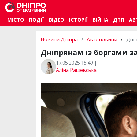
МІСТО
ПОДІЇ
ВІДЕО
ІСТОРІЇ
ВІЙНА
ДТП
АВ
Новини Дніпра
/
Автоновини
/
Дні
Дніпрянам із боргами з
17.05.2025 15:49 |
Аліна Рашевська