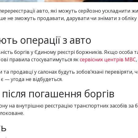
 перереєстрації авто, які можуть серйозно ускладнити 
льше не зможуть продавати, дарувати чи знімати з обліку
ть операції з авто
ність боргів у Єдиному реєстрі боржників. Якщо особа т
Нові правила стосуватимуться як
сервісних центрів МВС
 та продавці у салонах будуть зобов’язані перевіряти, 
є — угода не відбудеться.
 після погашення боргів
ну на внутрішню реєстрацію транспортних засобів за б
локоване.
ть