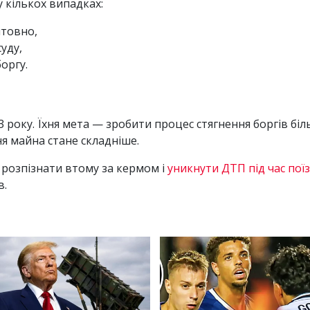
 кількох випадках:
товно,
уду,
оргу.
23 року. Їхня мета — зробити процес стягнення боргів бі
я майна стане складніше.
 розпізнати втому за кермом і
уникнути ДТП під час пої
в.