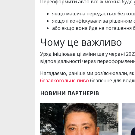
Переоформити авто все ж можна буде у
якщо машина передається безкош
якщо її конфіскували за рішенням с
або якщо вона йде на погашення б
Чому це важливо
Уряд ініціював ці зміни ще у червні 20
відповідальності через переоформленн
Нагадаємо, раніше ми роз’яснювали, як
безалкогольне пиво
безпечне для водії