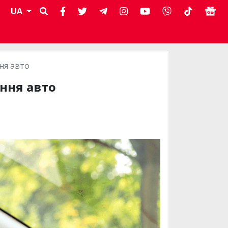
UA
ня авто
ння авто