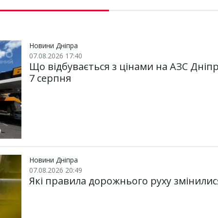
ш
c
i
a
l
a
b
a
и
e
t
i
e
t
e
i
р
b
t
l
g
s
r
l
и
o
e
r
A
т
o
r
a
p
и
k
m
p
Новини Дніпра
07.08.2026 17:40
Що відбувається з цінами на АЗС Дніпр
7 серпня
Новини Дніпра
07.08.2026 20:49
Які правила дорожнього руху змінилися