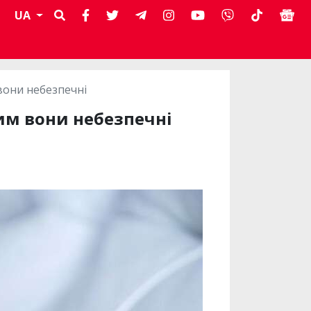
UA
вони небезпечні
им вони небезпечні