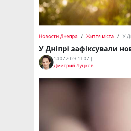
Новости Днепра
/
Життя міста
/
У Д
У Дніпрі зафіксували н
14.07.2023 11:07 |
Дмитрий Луцков