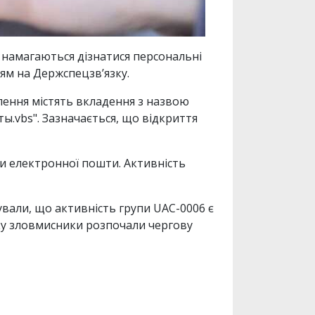
х намагаються дізнатися персональні
ям на Держспецзв’язку.
лення містять вкладення з назвою
ты.vbs". Зазначається, що відкриття
и електронної пошти. Активність
ували, що активність групи UAC-0006 є
оку зловмисники розпочали чергову