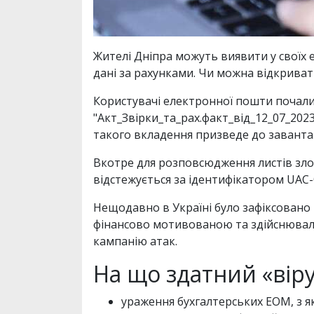
Жителі Дніпра можуть виявити у своїх 
дані за рахунками. Чи можна відкриват
Користувачі електронної пошти почали
"Акт_Звірки_та_рах.факт_від_12_07_2023
такого вкладення призведе до заванта
Вкотре для розповсюдження листів зло
відстежується за ідентифікатором UAC-
Нещодавно в Україні було зафіксовано 
фінансово мотивованою та здійснювалас
кампанію атак.
На що здатний «вір
ураження бухгалтерських ЕОМ, з як