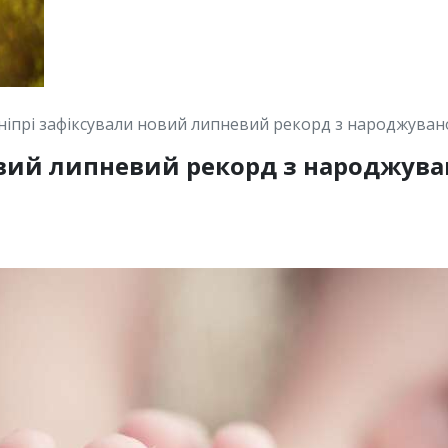
ніпрі зафіксували новий липневий рекорд з народжуван
овий липневий рекорд з народжува