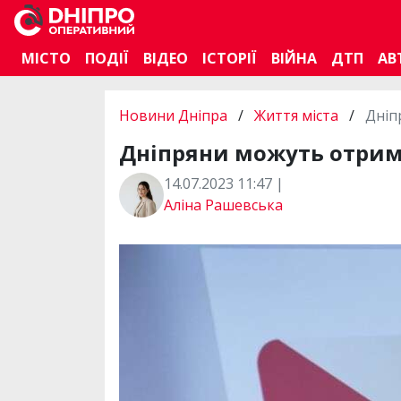
МІСТО
ПОДІЇ
ВІДЕО
ІСТОРІЇ
ВІЙНА
ДТП
АВ
Новини Дніпра
/
Життя міста
/
Дніп
Дніпряни можуть отриму
14.07.2023 11:47 |
Аліна Рашевська