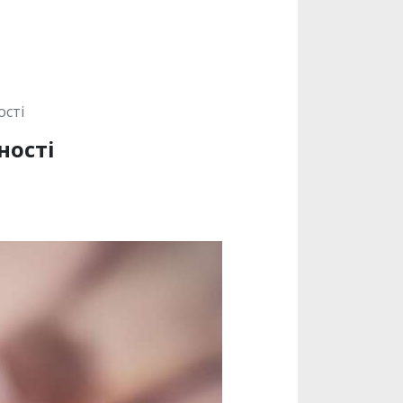
ості
ності