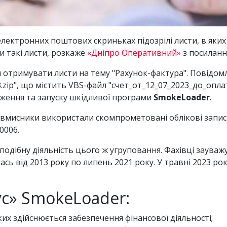
електронних поштових скриньках підозрілі листи, в яки
и такі листи, розкаже
«Дніпро Оперативний»
з посиланн
 отримувати листи на тему "Рахунок-фактура". Повідом
.zip", що містить VBS-файл "счет_от_12_07_2023_до_опла
ження та запуску шкідливої програми
SmokeLoader
.
вмисники використали скомпрометовані облікові запис
0006.
подібну діяльність цього ж угруповання. Фахівці зауваж
ь від 2013 року по липень 2021 року. У травні 2023 р
ус» SmokeLoader:
их здійснюється забезпечення фінансової діяльності;