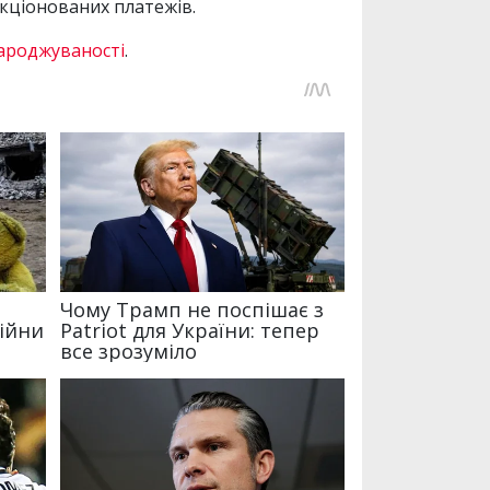
нкціонованих платежів.
ароджуваності
.