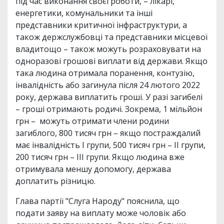
під час виконання своєї роботи, – лікарі,
енергетики, комунальники та інші
представники критичної інфраструктури, а
також держслужбовці та представники місцевої
владитощо – також можуть розраховувати на
одноразові грошові виплати від держави. Якщо
така людина отримала поранення, контузію,
інвалідність або загинула після 24 лютого 2022
року, держава виплатить гроші. У разі загибелі
– гроші отримають родичі. Зокрема, 1 мільйон
грн – можуть отримати члени родини
загиблого, 800 тисяч грн – якщо постраждалий
має інвалідність І групи, 500 тисяч грн – ІІ групи,
200 тисяч грн – ІІІ групи. Якщо людина вже
отримувала меншу допомогу, держава
доплатить різницю.
Глава партії "Слуга Народу" пояснила, що
подати заяву на виплату може чоловік або