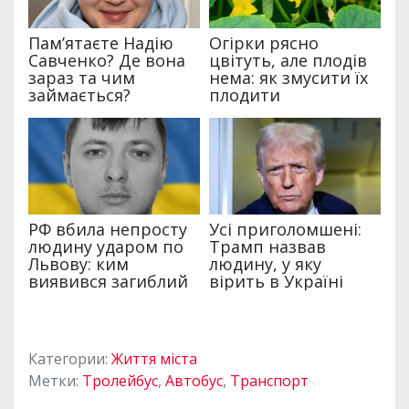
Категории:
Життя міста
Метки:
Тролейбус
,
Автобус
,
Транспорт