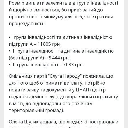
Розмір виплати залежить від групи інвалідності
й щорічно змінюється, бо прив’язаний до
прожиткового мінімуму для осіб, які втратили
працездатність:
• І група інвалідності та дитина з інвалідністю
підгрупи А – 11 805 грн;
• ІІ група інвалідності та дитина з інвалідністю
(без підгрупи А) – 9 444 грн;
• ІІІ група інвалідності – 7 083 грн.
Очільниця партії "Слуга Народу" пояснила, що
для того щоб отримати виплату, потрібно
подати заяву та документи у ЦНАП (центр
надання адмінпослуг), до управління соцзахисту
в місті, до відповідального фахівця у
територіальній громаді.
Олена Шуляк додала, що люди, які постраждали