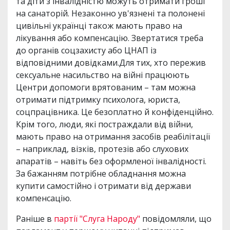
та діти з інвалідністю можуть отримати гроші
на санаторій. Незаконно ув'язнені та полонені
цивільні українці також мають право на
лікування або компенсацію. Звертатися треба
до органів соцзахисту або ЦНАП із
відповідними довідками.Для тих, хто пережив
сексуальне насильство на війні працюють
Центри допомоги врятованим – там можна
отримати підтримку психолога, юриста,
соцпрацівника. Це безоплатно й конфіденційно.
Крім того, люди, які постраждали від війни,
мають право на отримання засобів реабілітації
– наприклад, візків, протезів або слухових
апаратів – навіть без оформленої інвалідності.
За бажанням потрібне обладнання можна
купити самостійно і отримати від держави
компенсацію.
Раніше в
партії "Слуга Народу"
повідомляли, що