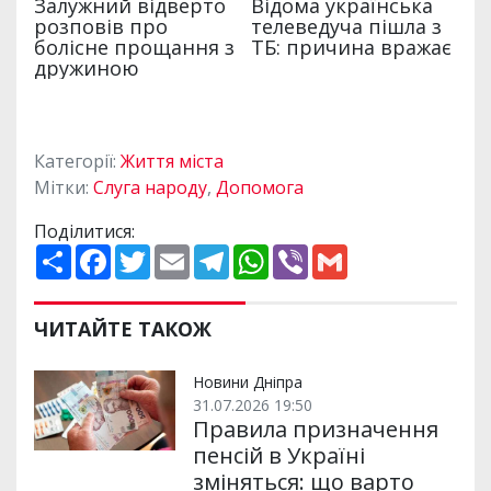
Категорії:
Життя міста
Мітки:
Слуга народу
,
Допомога
Поділитися:
П
F
T
E
T
W
V
G
о
a
w
m
e
h
i
m
ш
c
i
a
l
a
b
a
и
e
t
i
e
t
e
i
р
b
t
l
g
s
r
l
ЧИТАЙТЕ ТАКОЖ
и
o
e
r
A
т
o
r
a
p
и
k
m
p
Новини Дніпра
31.07.2026 19:50
Правила призначення
пенсій в Україні
зміняться: що варто