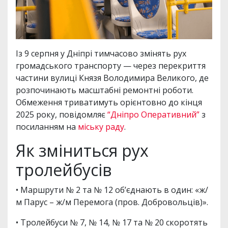
Із 9 серпня у Дніпрі тимчасово змінять рух
громадського транспорту — через перекриття
частини вулиці Князя Володимира Великого, де
розпочинають масштабні ремонтні роботи.
Обмеження триватимуть орієнтовно до кінця
2025 року, повідомляє
“Дніпро Оперативний”
з
посиланням на
міську раду
.
Як зміниться рух
тролейбусів
• Маршрути № 2 та № 12 об’єднають в один: «ж/
м Парус – ж/м Перемога (пров. Добровольців)».
• Тролейбуси № 7, № 14, № 17 та № 20 скоротять