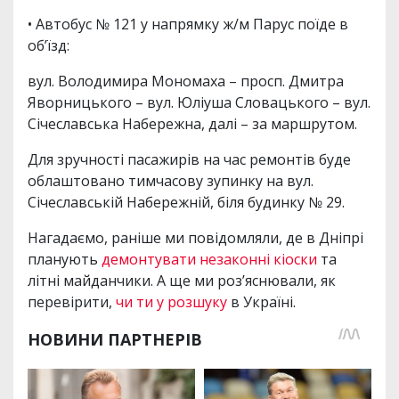
• Автобус № 121 у напрямку ж/м Парус поїде в
об’їзд:
вул. Володимира Мономаха – просп. Дмитра
Яворницького – вул. Юліуша Словацького – вул.
Січеславська Набережна, далі – за маршрутом.
Для зручності пасажирів на час ремонтів буде
облаштовано тимчасову зупинку на вул.
Січеславській Набережній, біля будинку № 29.
Нагадаємо, раніше ми повідомляли, де в Дніпрі
планують
демонтувати незаконні кіоски
та
літні майданчики. А ще ми роз’яснювали, як
перевірити,
чи ти у розшуку
в Україні.