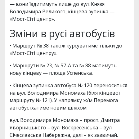
— вони їздитимуть лише до вул. Князя
Володимира Великого, кінцева зупинка —
«Мост-Сіті центр».
Зміни в русі автобусів
• Маршрут № 38 також курсуватиме тільки до
«Мост-Сіті центру».
• Маршрути № 23, № 57-А та № 88 матимуть
нову кінцеву — площа Успенська.
• Кінцева зупинка автобуса № 120 переноситься
на вул. Володимира Мономаха (біля кінцевої
маршруту № 121). У напрямку ж/м Перемога
автобус їхатиме новим шляхом:
вул. Володимира Мономаха – просп. Дмитра
Яворницького – вул. Воскресенська – вул.
Січеславська Набережна, далі – як зазвичай.