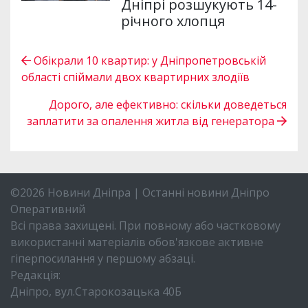
Дніпрі розшукують 14-
річного хлопця
Обікрали 10 квартир: у Дніпропетровській
області спіймали двох квартирних злодіїв
Дорого, але ефективно: скільки доведеться
заплатити за опалення житла від генератора
©2026 Новини Дніпра | Останні новини Дніпро
Оперативний
Всі права захищені. При повному або частковому
використанні матеріалів обов'язкове активне
гіперпосилання у першому абзаці.
Редакція:
Дніпро, вул.Старокозацька 40Б