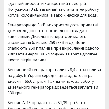
здатний виробити конкретний пристрій.
Потужності 3 кВ зазвичай вистачить на роботу
котла, холодильника, а також насоса для води.
Генератори до 5 кВ використовують приватні
домоволодіння та торговельні заклади з
кав'ярнями. Дизельні генератори мають
споживання близько 250 г/кВт·год. Вони
спалюють 250 г палива при виробленні одного
кіловата енергії. За 24 години витрата досягне
шести літрів палива.
Бензиновий генератор спалить 8,4 літра палива
на добу. В Україні середня ціна одного літра
дизеля – 55,02 грн/л. Таким чином, за роботу
дизельного генератора доведеться заплатити
330 грн.
Бензин А-95 продають за 51,39 грн./літр.
Бензиновий генератор за добу витратить