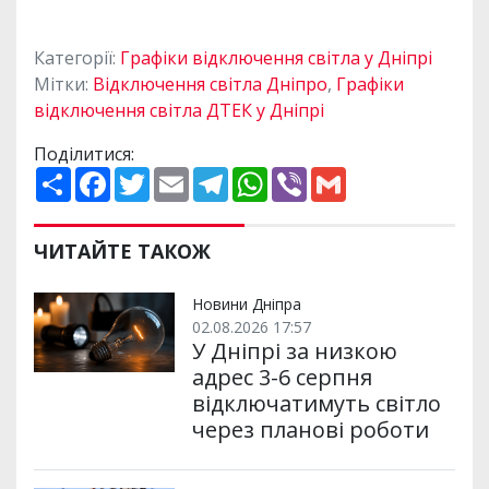
Категорії:
Графіки відключення світла у Дніпрі
Мітки:
Відключення світла Дніпро
,
Графіки
відключення світла ДТЕК у Дніпрі
Поділитися:
П
F
T
E
T
W
V
G
о
a
w
m
e
h
i
m
ш
c
i
a
l
a
b
a
и
e
t
i
e
t
e
i
р
b
t
l
g
s
r
l
ЧИТАЙТЕ ТАКОЖ
и
o
e
r
A
т
o
r
a
p
и
k
m
p
Новини Дніпра
02.08.2026 17:57
У Дніпрі за низкою
адрес 3-6 серпня
відключатимуть світло
через планові роботи