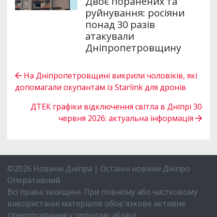
Двоє поранених та
руйнування: росіяни
понад 30 разів
атакували
Дніпропетровщину
На Дніпропетровщині викрили чоловіків, які
допомагали окупантам із Starlink для дронів
ДТЕК графіки відключення світла в Дніпрі 30
червня 2026: актуальна інформація
©2026 Новини Дніпра | Останні новини Дніпро
Оперативний
Всі права захищені. При повному або частковому
використанні матеріалів обов'язкове активне
гіперпосилання у першому абзаці.