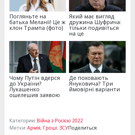
Категории:
Війна з Росією 2022
Метки:
Армія
,
Гроші
,
ЗСУ
Поделиться: