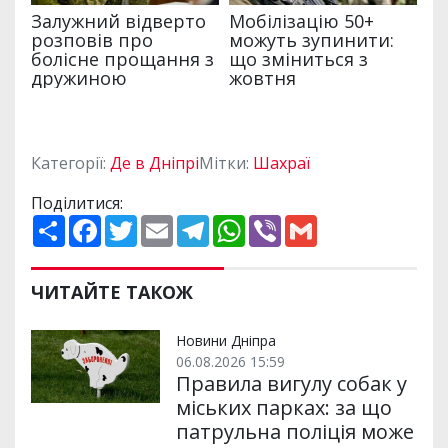
Категорії:
Де в Дніпрі
Мітки:
Шахраї
Поділитися:
П
F
T
E
T
W
V
G
о
a
w
m
e
h
i
m
ш
c
i
a
l
a
b
a
и
e
t
i
e
t
e
i
р
b
t
l
g
s
r
l
ЧИТАЙТЕ ТАКОЖ
и
o
e
r
A
т
o
r
a
p
и
k
m
p
Новини Дніпра
06.08.2026 15:59
Правила вигулу собак у
міських парках: за що
патрульна поліція може