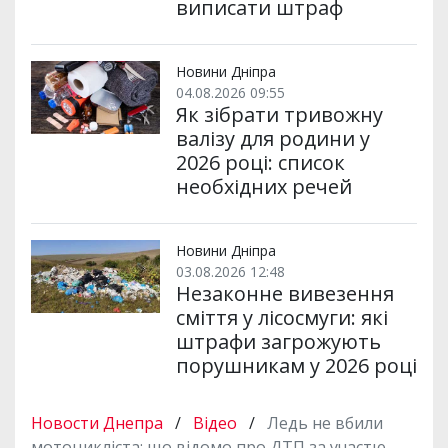
виписати штраф
Новини Дніпра
04.08.2026 09:55
Як зібрати тривожну
валізу для родини у
2026 році: список
необхідних речей
Новини Дніпра
03.08.2026 12:48
Незаконне вивезення
сміття у лісосмуги: які
штрафи загрожують
порушникам у 2026 році
Новости Днепра
/
Відео
/
Ледь не вбили
мотоцикліста: що відомо про ДТП за участю