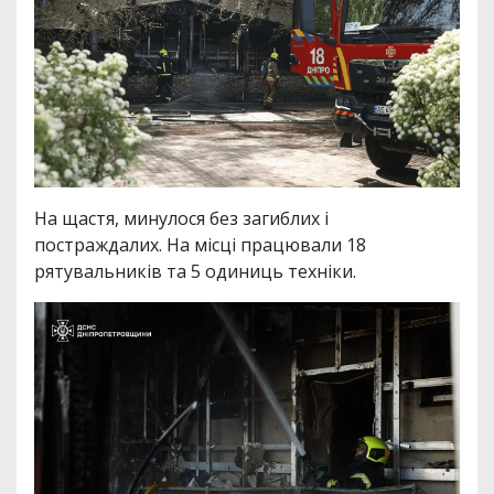
На щастя, минулося без загиблих і
постраждалих. На місці працювали 18
рятувальників та 5 одиниць техніки.