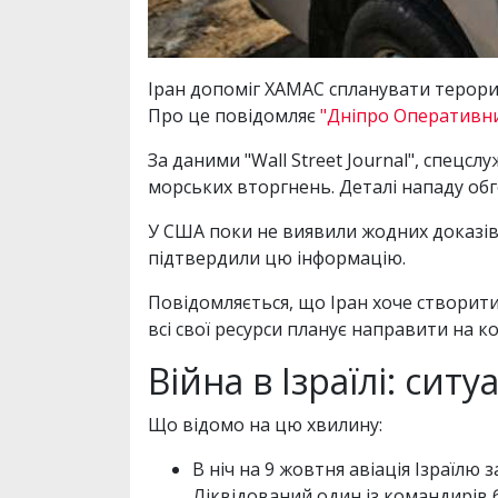
Іран допоміг ХАМАС спланувати терорист
Про це повідомляє
"Дніпро Оперативни
За даними "Wall Street Journal", спецс
морських вторгнень. Деталі нападу обг
У США поки не виявили жодних доказів 
підтвердили цю інформацію.
Повідомляється, що Іран хоче створити 
всі свої ресурси планує направити на 
Війна в Ізраїлі: сит
Що відомо на цю хвилину:
В ніч на 9 жовтня авіація Ізраїлю 
Ліквідований один із командирів б