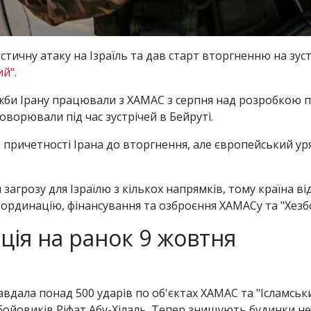
ичну атаку на Ізраїль та дав старт вторгненню на зустр
й".
лужби Ірану працювали з ХАМАС з серпня над розробкою п
оворювали під час зустрічей в Бейруті.
причетності Ірана до вторгнення, але європейський ур
загрозу для Ізраїлю з кількох напрямків, тому країна від
координацію, фінансування та озброєння ХАМАСу та "Хезб
уація на ранок 9 жовтня
завдала понад 500 ударів по об'єктах ХАМАС та "Ісламськ
ойовиків Ріфат Абу-Хілаль. Тепер знищують будинки не ті