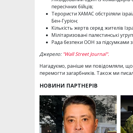
пересічних бійців;
Терористи ХАМАС обстріляли ізраї
Бен-Гуріон;
Кількість жертв серед жителів Ізр
Мілітаризовані палестинські угру
Рада безпеки ООН за підсумками за
Джерело:
"Wall Street Journal".
Нагадуємо, раніше ми повідомляли, що 
перемогти загарбників. Також ми писа