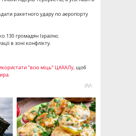
авдати ракетного удару по аеропорту
о 130 громадян Ізраїлю;
ції в зоні конфлікту.
икористати "всю міць" ЦАХАЛу,
щоб
ира.