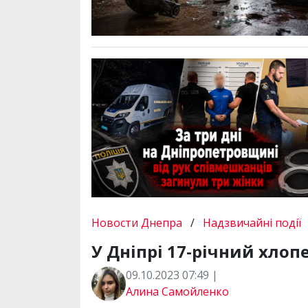
Новости Днепра
/
Надзвичайні події
У Дніпрі 17-річний хлоп
09.10.2023 07:49 |
Алина Самойленко