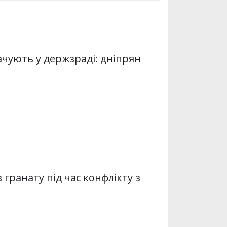
ачують у держзраді: дніпрян
гранату під час конфлікту з