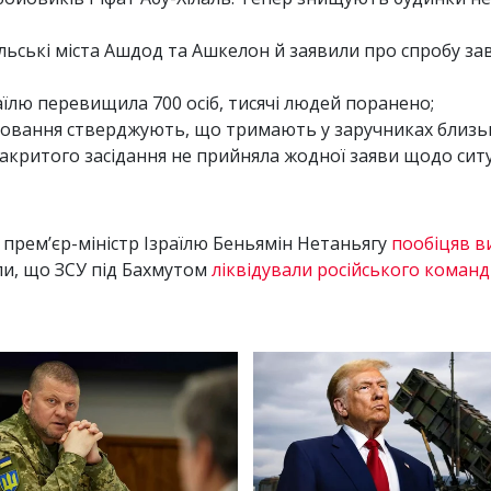
льські міста Ашдод та Ашкелон й заявили про спробу з
аїлю перевищила 700 осіб, тисячі людей поранено;
повання стверджують, що тримають у заручниках близьк
критого засідання не прийняла жодної заяви щодо ситуа
премʼєр-міністр Ізраїлю Беньямін Нетаньягу
пообіцяв в
ли, що ЗСУ під Бахмутом
ліквідували російського команд