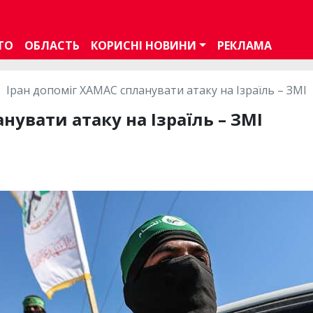
ТО
ОБЛАСТЬ
КОРИСНІ НОВИНИ
РЕКЛАМА
Іран допоміг ХАМАС спланувати атаку на Ізраїль – ЗМІ
нувати атаку на Ізраїль – ЗМІ