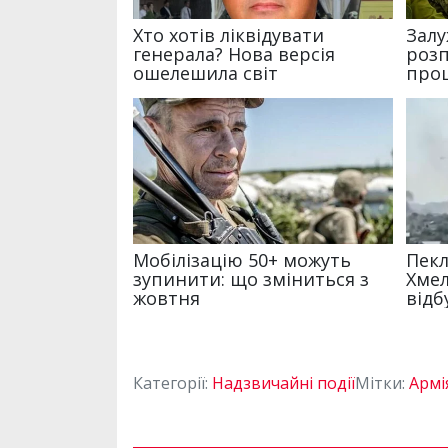
Категорії:
Надзвичайні події
Мітки:
Армі