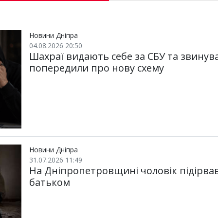
и
e
t
i
e
t
e
i
р
b
t
l
g
s
r
l
и
o
e
r
A
т
o
r
a
p
и
k
m
p
Новини Дніпра
04.08.2026 20:50
Шахраї видають себе за СБУ та звинув
попередили про нову схему
Новини Дніпра
31.07.2026 11:49
На Дніпропетровщині чоловік підірвав 
батьком