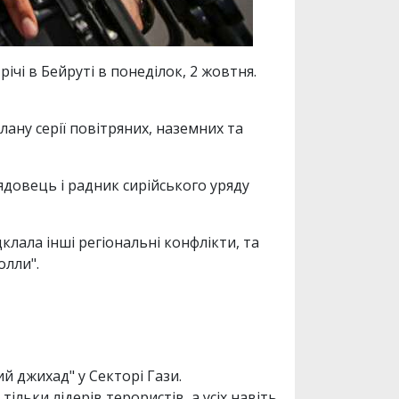
ічі в Бейруті в понеділок, 2 жовтня.
лану серії повітряних, наземних та
ядовець і радник сирійського уряду
клала інші регіональні конфлікти, та
олли".
ий джихад" у Секторі Гази.
льки лідерів терористів, а усіх навіть