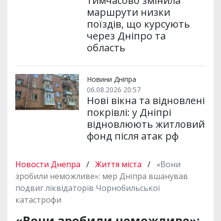
тимчасово змінила
маршрути низки
поїздів, що курсують
через Дніпро та
область
Новини Дніпра
06.08.2026 20:57
Нові вікна та відновлені
покрівлі: у Дніпрі
відновлюють житловий
фонд після атак рф
Новости Днепра
/
Життя міста
/
«Вони
зробили неможливе»: мер Дніпра вшанував
подвиг ліквідаторів Чорнобильської
катастрофи
«Вони зробили неможливе»: