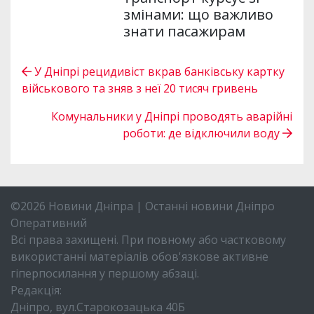
змінами: що важливо
знати пасажирам
У Дніпрі рецидивіст вкрав банківську картку
військового та зняв з неї 20 тисяч гривень
Комунальники у Дніпрі проводять аварійні
роботи: де відключили воду
©2026 Новини Дніпра | Останні новини Дніпро
Оперативний
Всі права захищені. При повному або частковому
використанні матеріалів обов'язкове активне
гіперпосилання у першому абзаці.
Редакція:
Дніпро, вул.Старокозацька 40Б