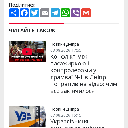
Поділитися:
П
F
T
E
T
W
V
G
о
a
w
m
e
h
i
m
ш
c
i
a
l
a
b
a
и
e
t
i
e
t
e
i
р
b
t
l
g
s
r
l
ЧИТАЙТЕ ТАКОЖ
и
o
e
r
A
т
o
r
a
p
и
k
m
p
Новини Дніпра
03.08.2026 17:55
Конфлікт між
пасажиркою і
контролерами у
трамваї №1 в Дніпрі
потрапив на відео: чим
все закінчилося
Новини Дніпра
07.08.2026 15:15
Укрзалізниця