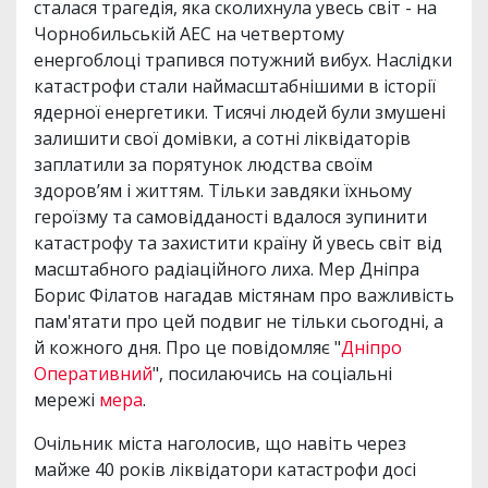
сталася трагедія, яка сколихнула увесь світ - на
Чорнобильській АЕС на четвертому
енергоблоці трапився потужний вибух. Наслідки
катастрофи стали наймасштабнішими в історії
ядерної енергетики. Тисячі людей були змушені
залишити свої домівки, а сотні ліквідаторів
заплатили за порятунок людства своїм
здоров’ям і життям. Тільки завдяки їхньому
героїзму та самовідданості вдалося зупинити
катастрофу та захистити країну й увесь світ від
масштабного радіаційного лиха. Мер Дніпра
Борис Філатов нагадав містянам про важливість
пам'ятати про цей подвиг не тільки сьогодні, а
й кожного дня. Про це повідомляє "
Дніпро
Оперативний
", посилаючись на соціальні
мережі
мера
.
Очільник міста наголосив, що навіть через
майже 40 років ліквідатори катастрофи досі