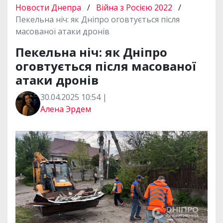
Новости Днепра
/
Війна з Росією 2022
/
Пекельна ніч: як Дніпро оговтується після
масованої атаки дронів
Пекельна ніч: як Дніпро
оговтується після масованої
атаки дронів
30.04.2025 10:54 |
Алена Эрдем