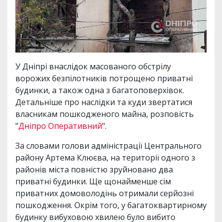
У Дніпрі внаслідок масованого обстрілу
ворожих безпілотників потрощено приватні
будинки, а також одна з багатоповерхівок.
Детальніше про наслідки та куди звертатися
власникам пошкодженого майна, розповість
"
Дніпро Оперативний
".
За словами голови адміністрації Центрального
району Артема Клюєва, на території одного з
районів міста повністю зруйновано два
приватні будинки. Ще щонайменше сім
приватних домоволодінь отримали серйозні
пошкодження. Окрім того, у багатоквартирному
будинку вибуховою хвилею було вибито