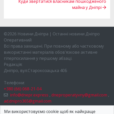
Куди звертатися власникам пошкодженого
майна у Дніпрі
©2026 Новини Дніпра | Останні новини Дніпро
Оперативний
Всі права захищені. При повному або частковому
використанні матеріалів обов'язкове активне
гіперпосилання у першому абзаці.
Редакція:
Дніпро, вул.Старокозацька 40Б
Телефони:
+380 (66) 068-21-04
info@dnepr.express
,
dneproperatyvny@gmail.com
,
ad.dnipro365@gmail.com
НОВИНИ ДНІПРА
Ми використовуємо cookie щоб як найкраще