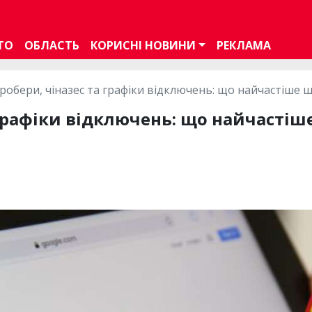
ТО
ОБЛАСТЬ
КОРИСНІ НОВИНИ
РЕКЛАМА
робери, чіназес та графіки відключень: що найчастіше шу
графіки відключень: що найчастіш