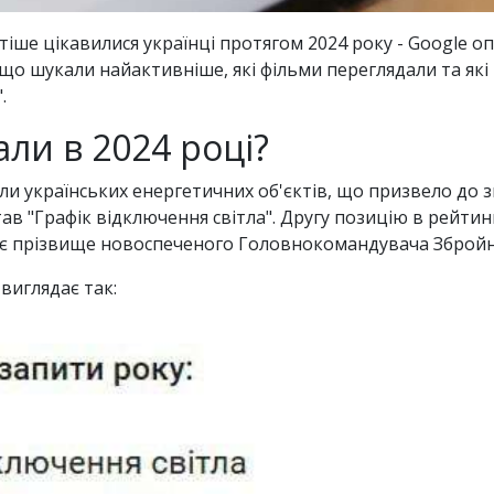
тіше цікавилися українці протягом 2024 року - Google
 що шукали найактивніше, які фільми переглядали та які
".
ли в 2024 році?
ріли українських енергетичних об'єктів, що призвело до 
тав "Графік відключення світла". Другу позицію в рейтинг
є прізвище новоспеченого Головнокомандувача Збройни
виглядає так: