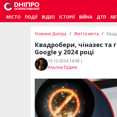
МІСТО
ПОДІЇ
ВІДЕО
ІСТОРІЇ
ВІЙНА
ДТП
АВ
Новини Дніпра
/
Життя міста
/
Квад
Квадробери, чіназес та 
Google у 2024 році
10.12.2024 14:38 |
Альона Ердем