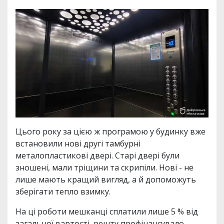
Цього року за цією ж програмою у будинку вже
встановили нові другі тамбурні
металопластикові двері. Старі двері були
зношені, мали тріщини та скрипіли. Нові - не
лише мають кращий вигляд, а й допоможуть
зберігати тепло взимку.
На ці роботи мешканці сплатили лише 5 % від
загальної вартості, решту профінансувало