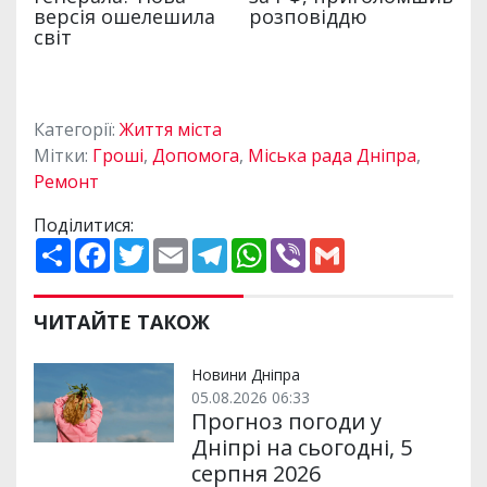
Категорії:
Життя міста
Мітки:
Гроші
,
Допомога
,
Міська рада Дніпра
,
Ремонт
Поділитися:
П
F
T
E
T
W
V
G
о
a
w
m
e
h
i
m
ш
c
i
a
l
a
b
a
и
e
t
i
e
t
e
i
р
b
t
l
g
s
r
l
ЧИТАЙТЕ ТАКОЖ
и
o
e
r
A
т
o
r
a
p
и
k
m
p
Новини Дніпра
05.08.2026 06:33
Прогноз погоди у
Дніпрі на сьогодні, 5
серпня 2026