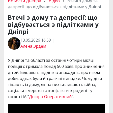
Новости Днепра
/
Відео
/
Втечі з дому та
депресії: що відбувається з підлітками у Дніпрі
Втечі з дому та депресії: що
відбувається з підлітками у
Дніпрі
13.05.2026 16:59 |
Алена Эрдем
У Дніпрі та області за останні чотири місяці
поліція отримала понад 500 заяв про зникнення
дітей. Більшість підлітків знаходять протягом
доби, однак були й трагічні випадки. Чому діти
тікають із дому, як на них впливають війна,
соціальні мережі та конфлікти в родині - у
сюжеті ІА "
Дніпро Оперативний
".