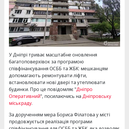
У Дніпрі триває масштабне оновлення
багатоповерхівок за програмою
співфінансування ОСББ та ЖБК: мешканцям
допомагають ремонтувати ліфти,
встановлювати нові двері та утеплювати
будинки. Про це повідомляє "
Дніпро
Оперативний
", посилаючись на
Дніпровську
міськраду
.
За дорученням мера Бориса Філатова у місті
продовжується реалізація програми
співфінансування для ОСББ та ЖБК, яка дозволяє