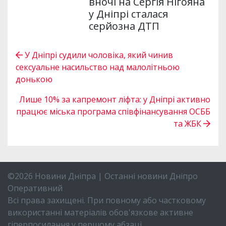
вночі на Сергія Нігояна
у Дніпрі сталася
серйозна ДТП
У Дніпрі судили чоловіка, який чинив
сексуальне насильство над малолітньою
донькою
Лише 10% за капремонт ліфта: у Дніпрі активно
працює міська програма співфінансування ОСББ
та ЖБК
©2026 Новини Дніпра | Останні новини Дніпро
Оперативний
Всі права захищені. При повному або частковому
використанні матеріалів обов'язкове активне
гіперпосилання у першому абзаці.