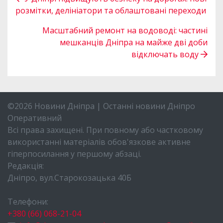
розмітки, делініатори та облаштовані переходи
Масштабний ремонт на водоводі: частині
мешканців Дніпра на майже дві доби
відключать воду
©2026 Новини Дніпра | Останні новини Дніпро
Оперативний
Всі права захищені. При повному або частковому
використанні матеріалів обов'язкове активне
гіперпосилання у першому абзаці.
Редакція:
Дніпро, вул.Старокозацька 40Б
Телефони:
+380 (66) 068-21-04