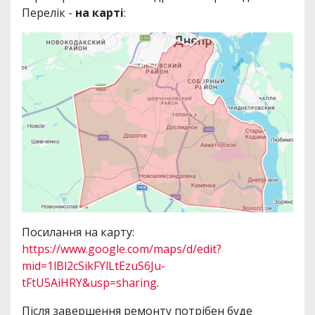
Перелік -
на карті
:
Посилання на карту:
https://www.google.com/maps/d/edit?
mid=1lBl2cSikFYlLtEzuS6Ju-
tFtU5AiHRY&usp=sharing
.
Після завершення ремонту потрібен буде