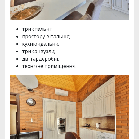
три спальні;
простору вітальню;
кухню-їдальню;
три санвузли;
дві гардеробні;
технічне приміщення.