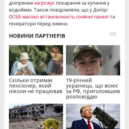
дніпрянам
загрожує
покарання за купання у
водоймах. Також повідомляли, що у Дніпрі
О
СББ масово встановлюють сонячні панелі
та
генератори перед зимою.