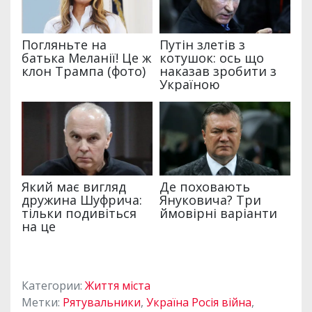
Категории:
Життя міста
Метки:
Рятувальники
,
Україна Росія війна
,