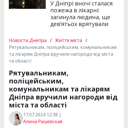
У Дніпрі вночі сталася
пожежа в лікарні:
загинула людина, ще
дев’ятьох врятували
Новости Днепра
/
Життя міста
/
Рятувальникам, поліцейським, комунальникам
та лікарям Дніпра вручили нагороди від міста
та області
Рятувальникам,
поліцейським,
комунальникам та лікарям
Дніпра вручили нагороди від
міста та області
17.07.2024 12:38 |
Алина Рашевская