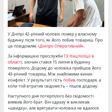
У Дніпрі 42-річний чоловік помер у власному
будинку після того, як його побив товариш. Про
це повідомляє
«Дніпро Оперативний»
.
За інформацією пресслужби
ГУ Нацполіції в
області
, злочин стався 15 липня в будинку
померлого. Додому до чоловіка прийшов його
43-річний товариш. Між знайомими виник
конфлікт. У результаті гість
побив
господаря, а
коли той втратив свідомість – пішов додому.
Наступного дня потерпілого без свідомості
виявив його брат. Він одразу ж викликав
«швидку», але врятувати чоловіка не вдалося.