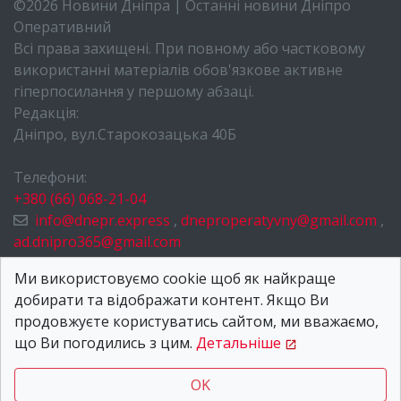
©2026 Новини Дніпра | Останні новини Дніпро
Оперативний
Всі права захищені. При повному або частковому
використанні матеріалів обов'язкове активне
гіперпосилання у першому абзаці.
Редакція:
Дніпро, вул.Старокозацька 40Б
Телефони:
+380 (66) 068-21-04
info@dnepr.express
,
dneproperatyvny@gmail.com
,
ad.dnipro365@gmail.com
НОВИНИ ДНІПРА
Ми використовуємо cookie щоб як найкраще
добирати та відображати контент. Якщо Ви
ПРО НАС
продовжуєте користуватись сайтом, ми вважаємо,
КОНТАКТИ
що Ви погодились з цим.
Детальніше
OK