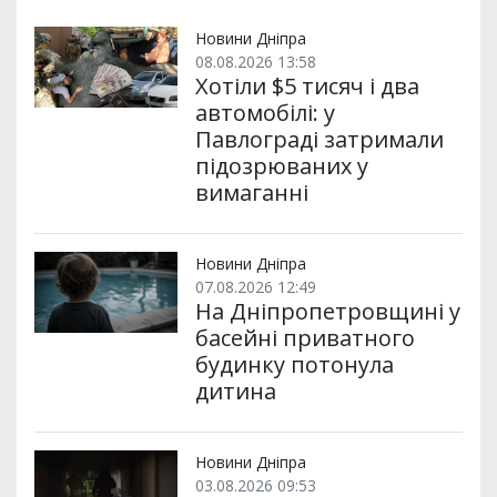
т
o
r
a
p
и
k
m
p
Новини Дніпра
08.08.2026 13:58
Хотіли $5 тисяч і два
автомобілі: у
Павлограді затримали
підозрюваних у
вимаганні
Новини Дніпра
07.08.2026 12:49
На Дніпропетровщині у
басейні приватного
будинку потонула
дитина
Новини Дніпра
03.08.2026 09:53