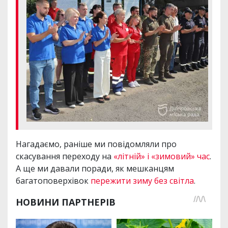
Нагадаємо, раніше ми повідомляли про
скасування переходу на
«літній» і «зимовий» час
.
А ще ми давали поради, як мешканцям
багатоповерхівок
пережити зиму без світла
.