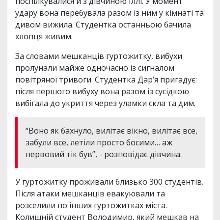
поспілкувалися й з дівчиною Іллі. У момент
удару вона перебувала разом із ним у кімнаті та
дивом вижила. Студентка останньою бачила
хлопця живим.
За словами мешканців гуртожитку, вибухи
пролунали майже одночасно із сигналом
повітряної тривоги. Студентка Дар’я пригадує:
після першого вибуху вона разом із сусідкою
вибігала до укриття через уламки скла та дим.
“Воно як бахнуло, вилітає вікно, вилітає все,
забули все, летіли просто босими… аж
нервовий тік був”, - розповідає дівчина.
У гуртожитку проживали близько 300 студентів.
Після атаки мешканців евакуювали та
розселили по інших гуртожитках міста.
Колишній студент Володимир, який мешкав на