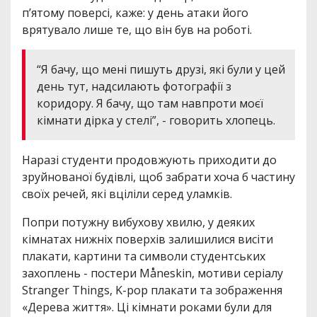
п’ятому поверсі, каже: у день атаки його
врятувало лише те, що він був на роботі.
“Я бачу, що мені пишуть друзі, які були у цей
день тут, надсилають фотографії з
коридору. Я бачу, що там навпроти моєї
кімнати дірка у стелі”, - говорить хлопець.
Наразі студенти продовжують приходити до
зруйнованої будівлі, щоб забрати хоча б частину
своїх речей, які вціліли серед уламків.
Попри потужну вибухову хвилю, у деяких
кімнатах нижніх поверхів залишилися висіти
плакати, картини та символи студентських
захоплень - постери Måneskin, мотиви серіалу
Stranger Things, K-pop плакати та зображення
«Дерева життя». Ці кімнати роками були для