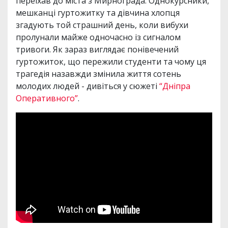
переїхав до міста з Мирнограда. Однокурсники,
мешканці гуртожитку та дівчина хлопця
згадують той страшний день, коли вибухи
пролунали майже одночасно із сигналом
тривоги. Як зараз виглядає понівечений
гуртожиток, що пережили студенти та чому ця
трагедія назавжди змінила життя сотень
молодих людей - дивіться у сюжеті
“Дніпра
Оперативного”
.