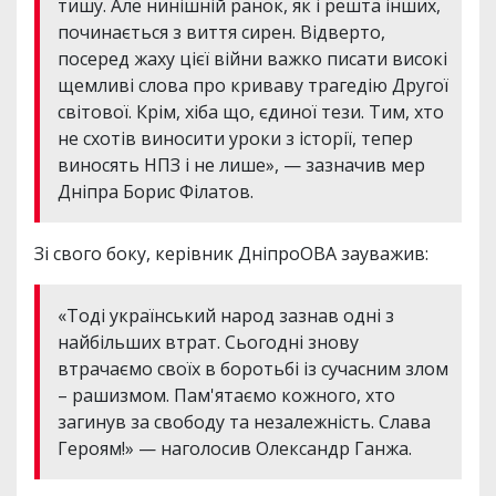
тишу. Але нинішній ранок, як і решта інших,
починається з виття сирен. Відверто,
посеред жаху цієї війни важко писати високі
щемливі слова про криваву трагедію Другої
світової. Крім, хіба що, єдиної тези. Тим, хто
не схотів виносити уроки з історії, тепер
виносять НПЗ і не лише», — зазначив мер
Дніпра Борис Філатов.
Зі свого боку, керівник ДніпроОВА зауважив:
«Тоді український народ зазнав одні з
найбільших втрат. Сьогодні знову
втрачаємо своїх в боротьбі із сучасним злом
– рашизмом. Пам'ятаємо кожного, хто
загинув за свободу та незалежність. Слава
Героям!» — наголосив Олександр Ганжа.