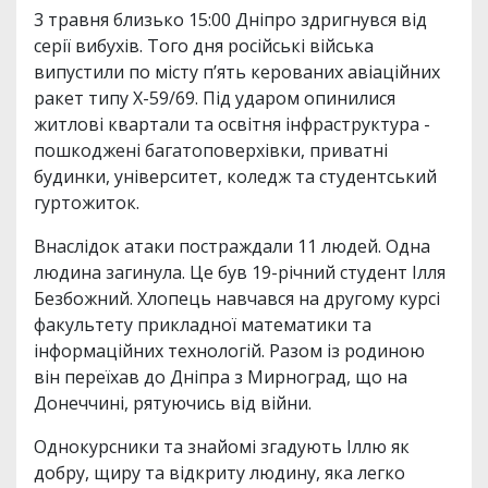
3 травня близько 15:00 Дніпро здригнувся від
серії вибухів. Того дня російські війська
випустили по місту п’ять керованих авіаційних
ракет типу Х-59/69. Під ударом опинилися
житлові квартали та освітня інфраструктура -
пошкоджені багатоповерхівки, приватні
будинки, університет, коледж та студентський
гуртожиток.
Внаслідок атаки постраждали 11 людей. Одна
людина загинула. Це був 19-річний студент Ілля
Безбожний. Хлопець навчався на другому курсі
факультету прикладної математики та
інформаційних технологій. Разом із родиною
він переїхав до Дніпра з Мирноград, що на
Донеччині, рятуючись від війни.
Однокурсники та знайомі згадують Іллю як
добру, щиру та відкриту людину, яка легко