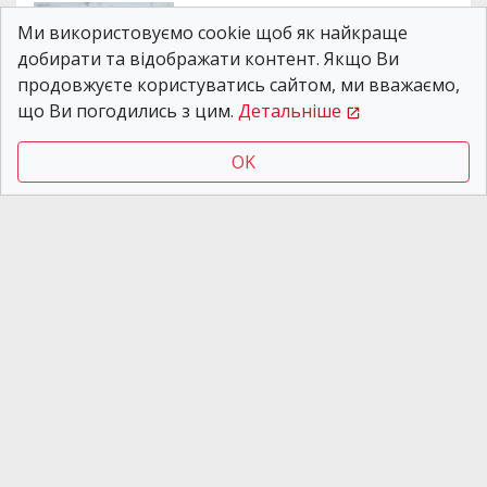
Новости Днепра
Ми використовуємо cookie щоб як найкраще
07.08.2026 19:43
У Дніпрі на місяць
добирати та відображати контент. Якщо Ви
планують звузити
продовжуєте користуватись сайтом, ми вважаємо,
проїзну частину на
що Ви погодились з цим.
Детальніше
вулиці Передовій
OK
Новости Днепра
07.08.2026 13:48
Після трьох років
судової тяганини мер
Дніпра Філатов довів
правду, що не купував
Porsche Cayenne
Дніпро очолив міжнародний рейтинг
прозорості та антикорупції, Харків - серед міст
із найгіршими результатами