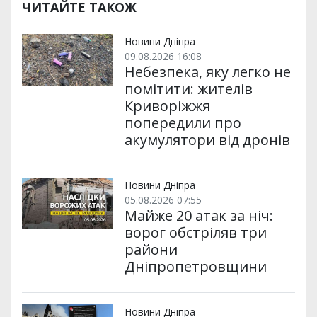
р
b
t
l
g
s
r
l
ЧИТАЙТЕ ТАКОЖ
и
o
e
r
A
т
o
r
a
p
и
k
m
p
Новини Дніпра
09.08.2026 16:08
Небезпека, яку легко не
помітити: жителів
Криворіжжя
попередили про
акумулятори від дронів
Новини Дніпра
05.08.2026 07:55
Майже 20 атак за ніч:
ворог обстріляв три
райони
Дніпропетровщини
Новини Дніпра