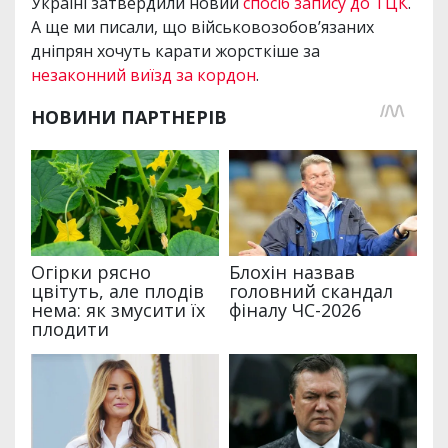
Україні затвердили новий
спосіб запису до ТЦК
.
А ще ми писали, що військовозобов’язаних
дніпрян хочуть карати жорсткіше за
незаконний виїзд за кордон
.