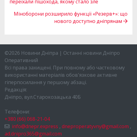
переїхали пішохода, якому стало зле
Міноборони розширило функції «Резерв+»: що
нового доступно дніпрянам
©2026 Новини Дніпра | Останні новини Дніпро
Оперативний
Всі права захищені. При повному або частковому
використанні матеріалів обов'язкове активне
гіперпосилання у першому абзаці.
Редакція:
Дніпро, вул.Старокозацька 40Б
Телефони:
+380 (66) 068-21-04
info@dnepr.express
,
dneproperatyvny@gmail.com
,
ad.dnipro365@gmail.com