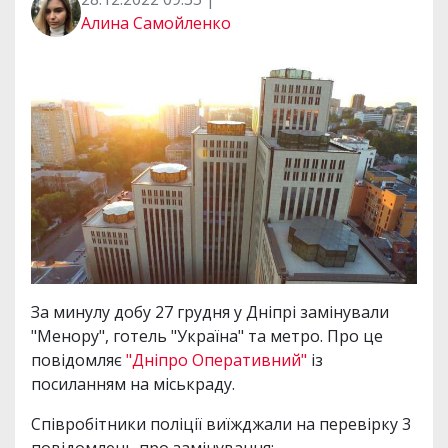
Алина Самойленко
За минулу добу 27 грудня у Дніпрі замінували
"Менору", готель "Україна" та метро. Про це
повідомляє
"Дніпро Оперативний"
із
посиланням на міськраду.
Співробітники поліції виїжджали на перевірку 3
повідомлень про замінування: