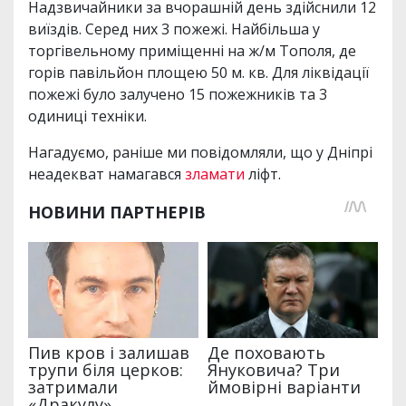
Надзвичайники за вчорашній день здійснили 12
виїздів. Серед них 3 пожежі. Найбільша у
торгівельному приміщенні на ж/м Тополя, де
горів павільйон площею 50 м. кв. Для ліквідації
пожежі було залучено 15 пожежників та 3
одиниці техніки.
Нагадуємо, раніше ми повідомляли, що у Дніпрі
неадекват намагався
зламати
ліфт.