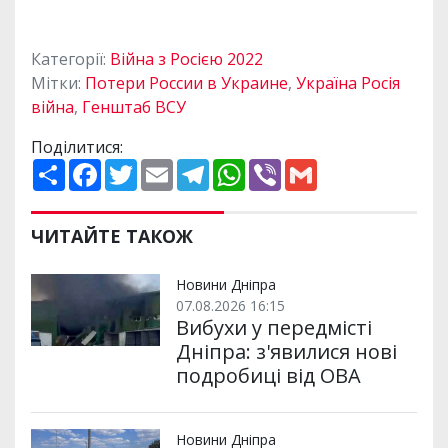
Категорії:
Війна з Росією 2022
Мітки:
Потери России в Украине
,
Україна Росія
війна
,
Генштаб ВСУ
Поділитися:
П
F
T
E
T
W
V
G
о
a
w
m
e
h
i
m
ш
c
i
a
l
a
b
a
и
e
t
i
e
t
e
i
р
b
t
l
g
s
r
l
ЧИТАЙТЕ ТАКОЖ
и
o
e
r
A
т
o
r
a
p
и
k
m
p
Новини Дніпра
07.08.2026 16:15
Вибухи у передмісті
Дніпра: з'явилися нові
подробиці від ОВА
Новини Дніпра