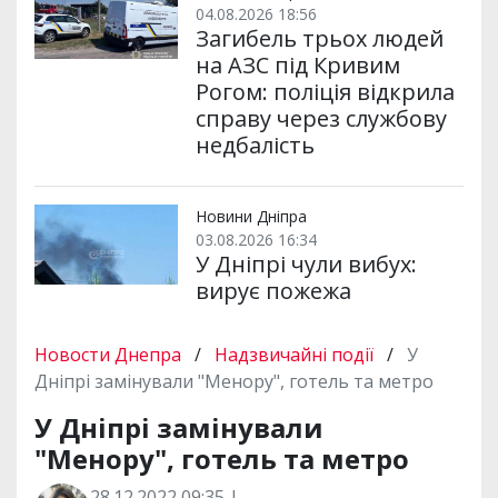
04.08.2026 18:56
Загибель трьох людей
на АЗС під Кривим
Рогом: поліція відкрила
справу через службову
недбалість
Новини Дніпра
03.08.2026 16:34
У Дніпрі чули вибух:
вирує пожежа
Новости Днепра
/
Надзвичайні події
/
У
Дніпрі замінували "Менору", готель та метро
У Дніпрі замінували
"Менору", готель та метро
28.12.2022 09:35 |