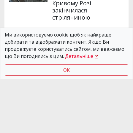
Кривому Розі
закінчилася
стріляниною
Ми використовуємо cookie щоб як найкраще
Новости Днепра
добирати та відображати контент. Якщо Ви
08.08.2026 13:58
Хотіли $5 тисяч і два
продовжуєте користуватись сайтом, ми вважаємо,
автомобілі: у
що Ви погодились з цим.
Детальніше
Павлограді затримали
підозрюваних у
OK
вимаганні
Новости Днепра
04.08.2026 15:58
У Дніпрі на проспекті
Поля чоловік трощив
авто та кидався на
людей