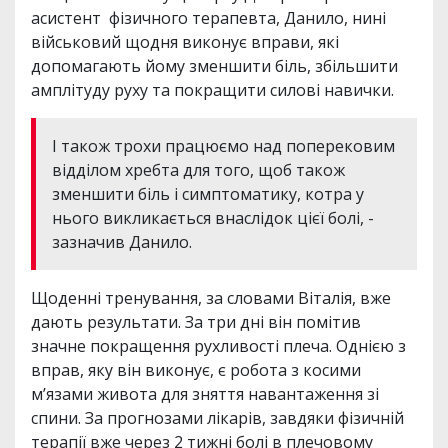
асистент фізичного терапевта, Данило, нині
військовий щодня виконує вправи, які
допомагають йому зменшити біль, збільшити
амплітуду руху та покращити силові навички.
І також трохи працюємо над поперековим
відділом хребта для того, щоб також
зменшити біль і симптоматику, котра у
нього викликається внаслідок цієї болі, -
зазначив Данило.
Щоденні тренування, за словами Віталія, вже
дають результати. За три дні він помітив
значне покращення рухливості плеча. Однією з
вправ, яку він виконує, є робота з косими
м’язами живота для зняття навантаження зі
спини. За прогнозами лікарів, завдяки фізичній
терапії вже через 2 тижні болі в плечовому