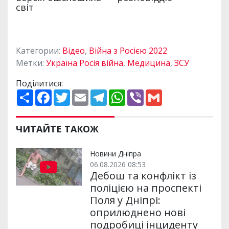
Категории:
Відео
,
Війна з Росією 2022
Метки:
Україна Росія війна
,
Медицина
,
ЗСУ
Поділитися:
П
F
T
E
T
W
V
G
о
a
w
m
e
h
i
m
ш
c
i
a
l
a
b
a
и
e
t
i
e
t
e
i
р
b
t
l
g
s
r
l
ЧИТАЙТЕ ТАКОЖ
и
o
e
r
A
т
o
r
a
p
и
k
m
p
Новини Дніпра
06.08.2026 08:53
Дебош та конфлікт із
поліцією на проспекті
Поля у Дніпрі:
оприлюднено нові
подробиці інциденту