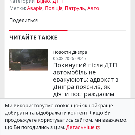
Категории:
Відео
,
ДТП
Метки:
Аварія
,
Поліція
,
Патруль
,
Авто
Поделиться:
ЧИТАЙТЕ ТАКЖЕ
Новости Днепра
06.08.2026 09:45
Покинутий після ДТП
автомобіль не
евакуюють: адвокат з
Дніпра пояснив, як
діяти постраждалим
Ми використовуємо cookie щоб як найкраще
добирати та відображати контент. Якщо Ви
Новости Днепра
05.08.2026 10:56
продовжуєте користуватись сайтом, ми вважаємо,
"Втрата вплинула на
що Ви погодились з цим.
Детальніше
логістичні процеси":