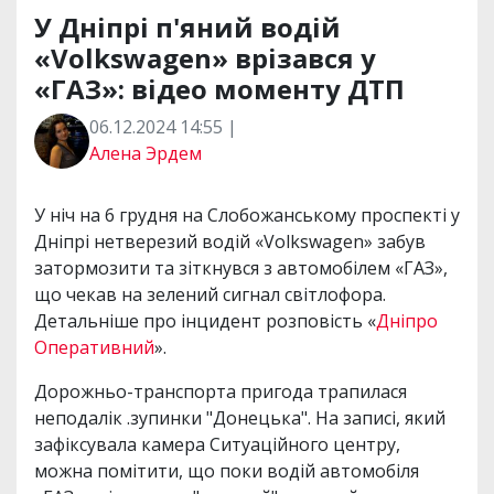
У Дніпрі п'яний водій
«Volkswagen» врізався у
«ГАЗ»: відео моменту ДТП
06.12.2024 14:55 |
Алена Эрдем
У ніч на 6 грудня на Слобожанському проспекті у
Дніпрі нетверезий водій «Volkswagen» забув
затормозити та зіткнувся з автомобілем «ГАЗ»,
що чекав на зелений сигнал світлофора.
Детальніше про інцидент розповість «
Дніпро
Оперативний
».
Дорожньо-транспорта пригода трапилася
неподалік .зупинки "Донецька". На записі, який
зафіксувала камера Ситуаційного центру,
можна помітити, що поки водій автомобіля