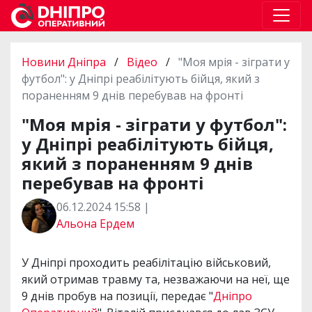
Новини Дніпра
/
Відео
/
"Моя мрія - зіграти у
футбол": у Дніпрі реабілітують бійця, який з
пораненням 9 днів перебував на фронті
"Моя мрія - зіграти у футбол":
у Дніпрі реабілітують бійця,
який з пораненням 9 днів
перебував на фронті
06.12.2024 15:58 |
Альона Ердем
У Дніпрі проходить реабілітацію військовий,
який отримав травму та, незважаючи на неї, ще
9 днів пробув на позиції, передає "
Дніпро