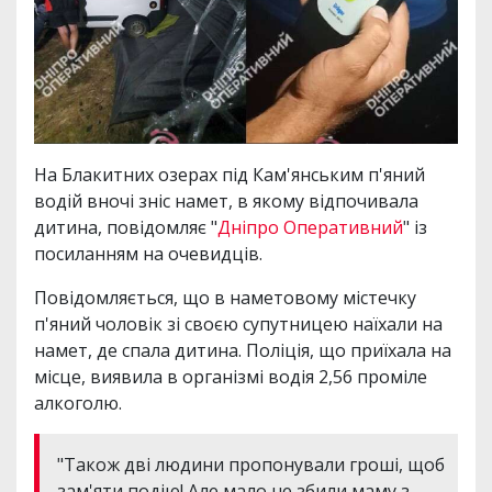
На Блакитних озерах під Кам'янським п'яний
водій вночі зніс намет, в якому відпочивала
дитина, повідомляє "
Дніпро Оперативний
" із
посиланням на очевидців.
Повідомляється, що в наметовому містечку
п'яний чоловік зі своєю супутницею наїхали на
намет, де спала дитина. Поліція, що приїхала на
місце, виявила в організмі водія 2,56 проміле
алкоголю.
"Також дві людини пропонували гроші, щоб
зам'яти подію! Але мало не збили маму з