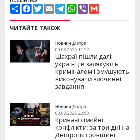
Поділитися:
П
F
T
E
T
W
V
G
о
a
w
m
e
h
i
m
ш
c
i
a
l
a
b
a
и
e
t
i
e
t
e
i
р
b
t
l
g
s
r
l
ЧИТАЙТЕ ТАКОЖ
и
o
e
r
A
т
o
r
a
p
и
k
m
p
Новини Дніпра
09.08.2026 11:57
Шахраї пішли далі:
українців залякують
криміналом і змушують
виконувати злочинні
завдання
Новини Дніпра
03.08.2026 20:50
Криваві сімейні
конфлікти: за три дні на
Дніпропетровщині