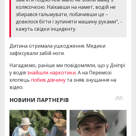
колясочкою. Наїхавши на намет, водій не
збирався гальмувати, побачивши це –
довелося бігти і зупиняти машину руками", -
кажуть свідки інциденту.
Дитина отримала ушкодження. Медики
зафіксували забій ноги.
Нагадаємо, раніше ми повідомляли, що у Дніпрі
у водія
знайшли наркотики
. А на Перемозі
хлопець
побив дівчину
та зняв знущання на
відео.