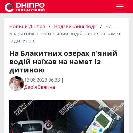
Новини Дніпра
/
Надзвичайні події
/
На
Блакитних озерах п'яний водій наїхав на намет
із дитиною
На Блакитних озерах п'яний
водій наїхав на намет із
дитиною
13.08.2023 06:33 |
Дар'я Звягіна