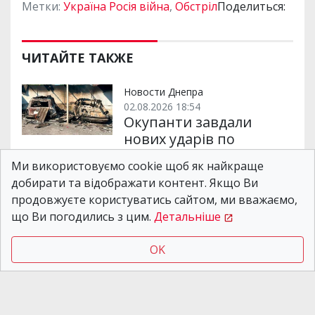
Метки:
Україна Росія війна
,
Обстріл
Поделиться:
ЧИТАЙТЕ ТАКЖЕ
Новости Днепра
02.08.2026 18:54
Окупанти завдали
нових ударів по
Дніпропетровщині:
Ми використовуємо cookie щоб як найкраще
загинуло двоє, ще троє
добирати та відображати контент. Якщо Ви
– поранені
продовжуєте користуватись сайтом, ми вважаємо,
що Ви погодились з цим.
Детальніше
Новости Днепра
OK
30.07.2026 18:00
"БпЛА над містом": у
Дніпрі лунають вибухи