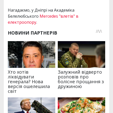
Нагадаємо, у Дніпрі на Академіка
Белелюбського
Mercedes "влетів" в
електроопору
.