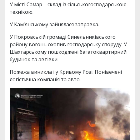
У місті Самар – склад із сільськогосподарською
технікою.
У Кам'янському зайнялася заправка.
У Покровській громаді Синельниківського
району вогонь охопив господарську споруду. У
Шахтарському пошкоджені багатоквартирний
будинок та автівки.
Пожежа виникла і у Кривому Розі. Понівечені
логістична компанія та авто.