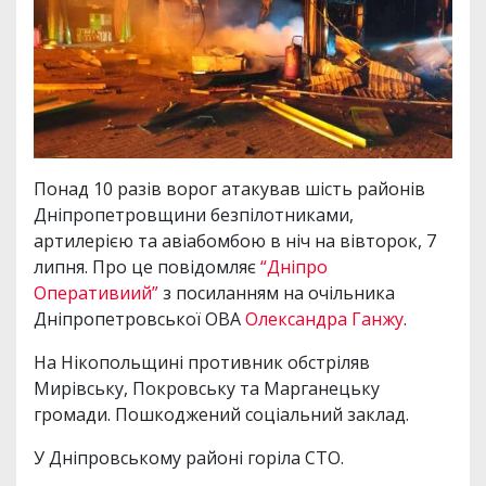
Понад 10 разів ворог атакував шість районів
Дніпропетровщини безпілотниками,
артилерією та авіабомбою в ніч на вівторок, 7
липня. Про це повідомляє
“Дніпро
Оперативиий”
з посиланням на очільника
Дніпропетровської ОВА
Олександра Ганжу
.
На Нікопольщині противник обстріляв
Мирівську, Покровську та Марганецьку
громади. Пошкоджений соціальний заклад.
У Дніпровському районі горіла СТО.