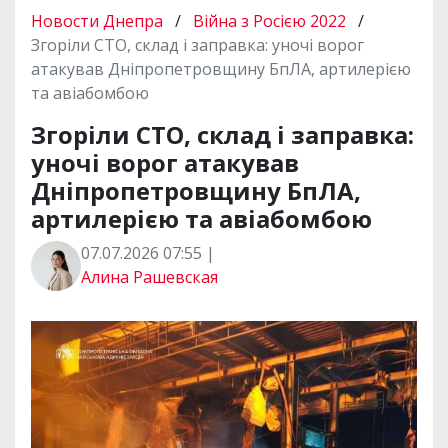
Новости Днепра
/
Війна з Росією 2022
/
Згоріли СТО, склад і заправка: уночі ворог
атакував Дніпропетровщину БпЛА, артилерією
та авіабомбою
Згоріли СТО, склад і заправка:
уночі ворог атакував
Дніпропетровщину БпЛА,
артилерією та авіабомбою
07.07.2026 07:55 |
Алина Рашевская