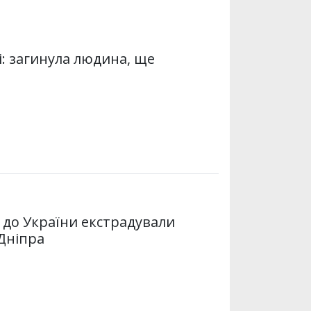
r
A
a
p
m
p
і: загинула людина, ще
: до України екстрадували
Дніпра