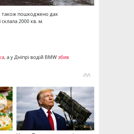
, а також пошкоджено дах
склала 2000 кв. м.
ка
, а у Дніпрі водій BMW
збив