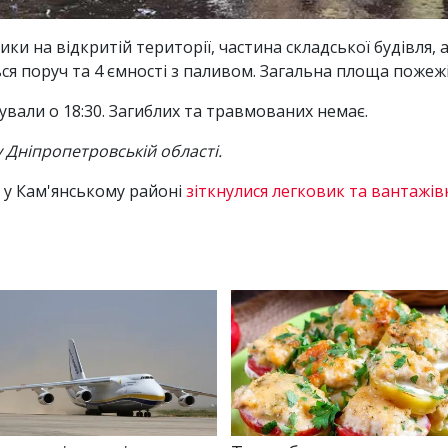
ики на відкритій території, частина складської будівля
ься поруч та 4 ємності з паливом. Загальна площа пожежі 
дували о 18:30. Загиблих та травмованих немає.
 Дніпропетровській області.
 у Кам'янському районі
зіткнулися легковик та вантажів