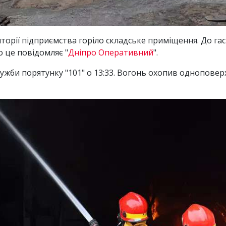
иторії підприємства горіло складське приміщення. До га
о це повідомляє "
Дніпро Оперативний
".
ужби порятунку "101" о 13:33. Вогонь охопив одноповер