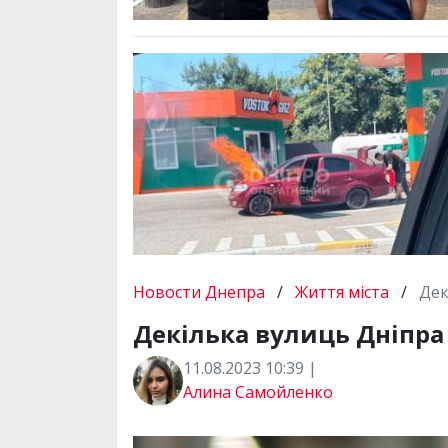
Новости Днепра
/
Життя міста
/
Дек
Декілька вулиць Дніпра
11.08.2023 10:39 |
Алина Самойленко