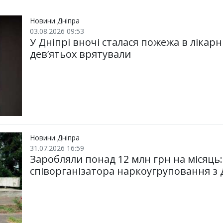
и
o
e
т
o
r
и
k
Новини Дніпра
03.08.2026 09:53
У Дніпрі вночі сталася пожежа в лікарн
дев’ятьох врятували
Новини Дніпра
31.07.2026 16:59
Заробляли понад 12 млн грн на місяць
співорганізатора наркоугруповання з 