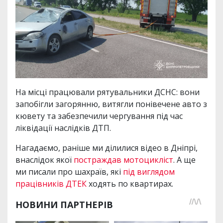
На місці працювали рятувальники ДСНС: вони
запобігли загорянню, витягли понівечене авто з
кювету та забезпечили чергування під час
ліквідації наслідків ДТП.
Нагадаємо, раніше ми ділилися відео в Дніпрі,
внаслідок якої
постраждав мотоцикліст
. А ще
ми писали про шахраїв, які
під виглядом
працівників ДТЕК
ходять по квартирах.