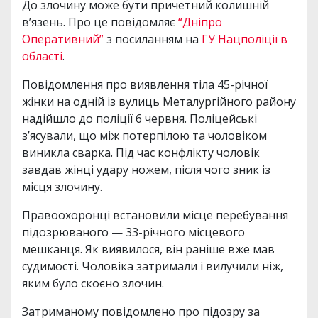
До злочину може бути причетний колишній
в’язень. Про це повідомляє
“Дніпро
Оперативний”
з посиланням на
ГУ Нацполіції в
області
.
Повідомлення про виявлення тіла 45-річної
жінки на одній із вулиць Металургійного району
надійшло до поліції 6 червня. Поліцейські
з’ясували, що між потерпілою та чоловіком
виникла сварка. Під час конфлікту чоловік
завдав жінці удару ножем, після чого зник із
місця злочину.
Правоохоронці встановили місце перебування
підозрюваного — 33-річного місцевого
мешканця. Як виявилося, він раніше вже мав
судимості. Чоловіка затримали і вилучили ніж,
яким було скоєно злочин.
Затриманому повідомлено про підозру за