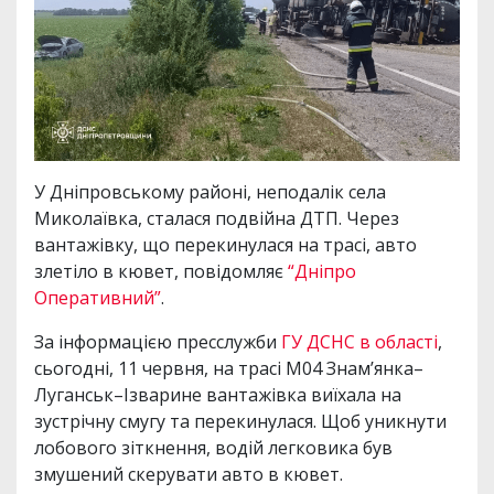
У Дніпровському районі, неподалік села
Миколаївка, сталася подвійна ДТП. Через
вантажівку, що перекинулася на трасі, авто
злетіло в кювет, повідомляє
“Дніпро
Оперативний”
.
За інформацією пресслужби
ГУ ДСНС в області
,
сьогодні, 11 червня, на трасі М04 Знам’янка–
Луганськ–Ізварине вантажівка виїхала на
зустрічну смугу та перекинулася. Щоб уникнути
лобового зіткнення, водій легковика був
змушений скерувати авто в кювет.