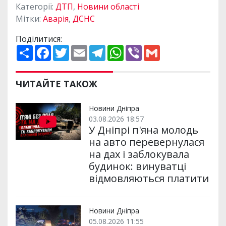
Категорії:
ДТП
,
Новини області
Мітки:
Аварія
,
ДСНС
Поділитися:
П
F
T
E
T
W
V
G
о
a
w
m
e
h
i
m
ш
c
i
a
l
a
b
a
и
e
t
i
e
t
e
i
р
b
t
l
g
s
r
l
ЧИТАЙТЕ ТАКОЖ
и
o
e
r
A
т
o
r
a
p
и
k
m
p
Новини Дніпра
03.08.2026 18:57
У Дніпрі п'яна молодь
на авто перевернулася
на дах і заблокувала
будинок: винуватці
відмовляються платити
Новини Дніпра
05.08.2026 11:55