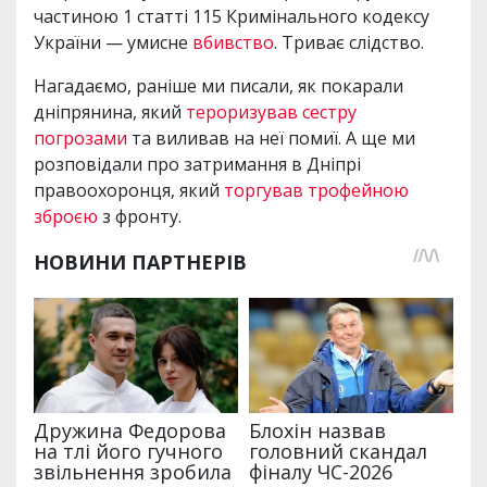
частиною 1 статті 115 Кримінального кодексу
України — умисне
вбивство
. Триває слідство.
Нагадаємо, раніше ми писали, як покарали
дніпрянина, який
тероризував сестру
погрозами
та виливав на неї помиї. А ще ми
розповідали про затримання в Дніпрі
правоохоронця, який
торгував трофейною
зброєю
з фронту.