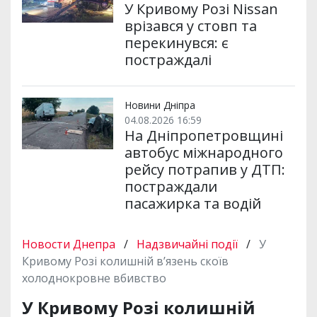
У Кривому Розі Nissan
врізався у стовп та
перекинувся: є
постраждалі
Новини Дніпра
04.08.2026 16:59
На Дніпропетровщині
автобус міжнародного
рейсу потрапив у ДТП:
постраждали
пасажирка та водій
Новости Днепра
/
Надзвичайні події
/
У
Кривому Розі колишній в’язень скоїв
холоднокровне вбивство
У Кривому Розі колишній