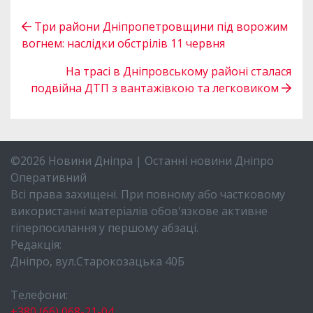
Три райони Дніпропетровщини під ворожим
вогнем: наслідки обстрілів 11 червня
На трасі в Дніпровському районі сталася
подвійна ДТП з вантажівкою та легковиком
©2026 Новини Дніпра | Останні новини Дніпро
Оперативний
Всі права захищені. При повному або частковому
використанні матеріалів обов'язкове активне
гіперпосилання у першому абзаці.
Редакція:
Дніпро, вул.Старокозацька 40Б
Телефони:
+380 (66) 068-21-04