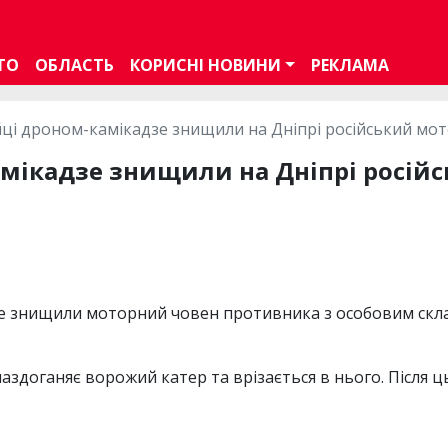
ТО
ОБЛАСТЬ
КОРИСНІ НОВИНИ
РЕКЛАМА
ці дроном-камікадзе знищили на Дніпрі російський мот
мікадзе знищили на Дніпрі росій
е знищили моторний човен противника з особовим склад
наздоганяє ворожий катер та врізається в нього. Після 