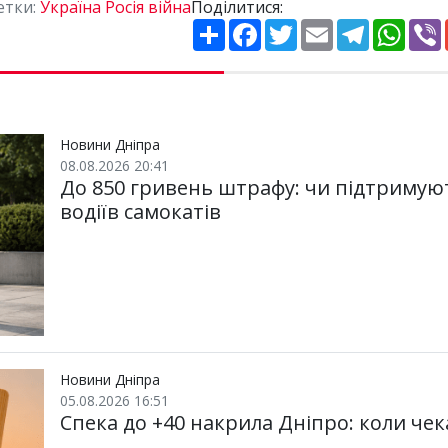
етки:
Україна Росія війна
Поділитися:
П
F
T
E
T
W
о
a
w
m
e
h
i
ш
c
i
a
l
a
и
e
t
i
e
t
р
b
t
l
g
s
r
и
o
e
r
A
т
o
r
a
p
и
k
m
p
Новини Дніпра
08.08.2026 20:41
До 850 гривень штрафу: чи підтримую
водіїв самокатів
Новини Дніпра
05.08.2026 16:51
Спека до +40 накрила Дніпро: коли че