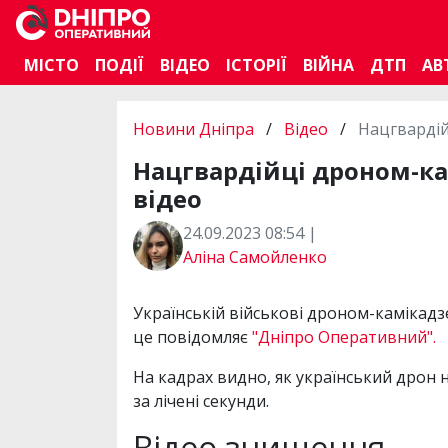
МІСТО
ПОДІЇ
ВІДЕО
ІСТОРІЇ
ВІЙНА
ДТП
АВ
Новини Дніпра
/
Відео
/
Нацгвардій
Нацгвардійці дроном-ка
відео
24.09.2023 08:54 |
Аліна Самойленко
Українській військові дроном-камікадз
це повідомляє
"Дніпро Оперативний".
На кадрах видно, як український дрон 
за лічені секунди.
Відео знищення