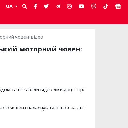
UA
орний човен: відео
ський моторний човен:
ом та показали відео ліквідації. Про
цього човен спалахнув та пішов на дно