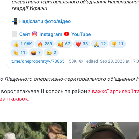
го Південного оперативно-територіального об'єднання На
 ворог атакував Нікополь та район
з важкої артилерії т
 вантажівок.