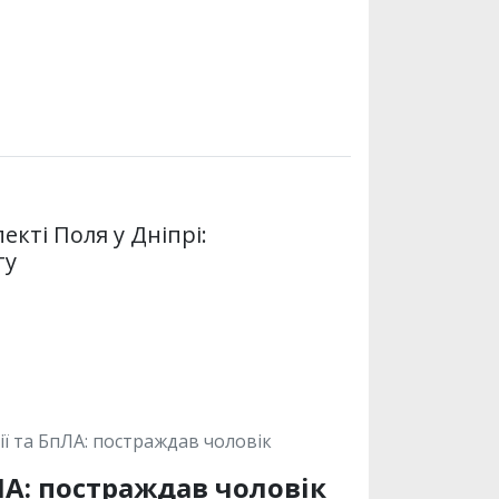
екті Поля у Дніпрі:
ту
ії та БпЛА: постраждав чоловік
ЛА: постраждав чоловік