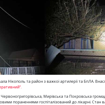
вала Нікополь та район з важкої артилерії та БпЛА. Внас
еративний".
, Червоногригорівська, Мирівська та Покровська громад
овими пораненнями госпіталізований до лікарні. Стан в