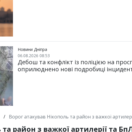
Новини Дніпра
06.08.2026 08:53
Дебош та конфлікт із поліцією на просп
оприлюднено нові подробиці інциден
/
Ворог атакував Нікополь та район з важкої артилер
 та район з важкої артилерії та Бп