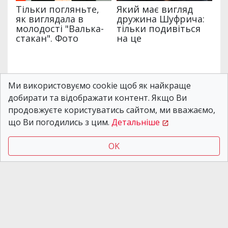
Категории:
Графики отключения света в Днепре
Ми використовуємо cookie щоб як найкраще
Метки:
Отключение света Днепр
,
Ремонт
,
добирати та відображати контент. Якщо Ви
Графики отключения света ЦЭК в Днепре
продовжуєте користуватись сайтом, ми вважаємо,
що Ви погодились з цим.
Детальніше
Поделиться:
OK
ЧИТАЙТЕ ТАКЖЕ
Новости Днепра
08.08.2026 15:59
Плановые работы ЦЭК:
где в Днепре будут
отключать свет 10-14