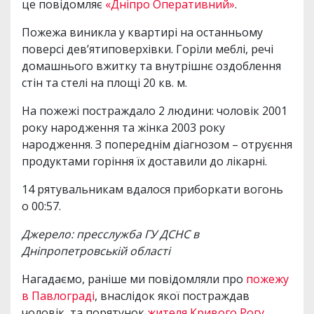
це повідомляє
«Дніпро Оперативний»
.
Пожежа виникла у квартирі на останньому
поверсі дев’ятиповерхівки. Горіли меблі, речі
домашнього вжитку та внутрішнє оздоблення
стін та стелі на площі 20 кв. м.
На пожежі постраждало 2 людини: чоловік 2001
року народження та жінка 2003 року
народження. З попереднім діагнозом – отруєння
продуктами горіння їх доставили до лікарні.
14 рятувальникам вдалося приборкати вогонь
о 00:57.
Джерело: пресслужба ГУ ДСНС в
Дніпропетровській області
Нагадаємо, раніше ми повідомляли про
пожежу
в Павлограді
, внаслідок якої постраждав
чоловік, та порятунок
жителя Кривого Рогу
,