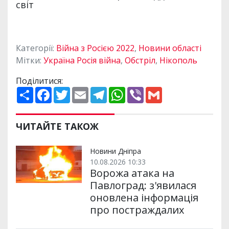
Категорії:
Війна з Росією 2022
,
Новини області
Мітки:
Україна Росія війна
,
Обстріл
,
Нікополь
Поділитися:
П
F
T
E
T
W
V
G
о
a
w
m
e
h
i
m
ш
c
i
a
l
a
b
a
и
e
t
i
e
t
e
i
р
b
t
l
g
s
r
l
ЧИТАЙТЕ ТАКОЖ
и
o
e
r
A
т
o
r
a
p
и
k
m
p
Новини Дніпра
10.08.2026 10:33
Ворожа атака на
Павлоград: з'явилася
оновлена інформація
про постраждалих