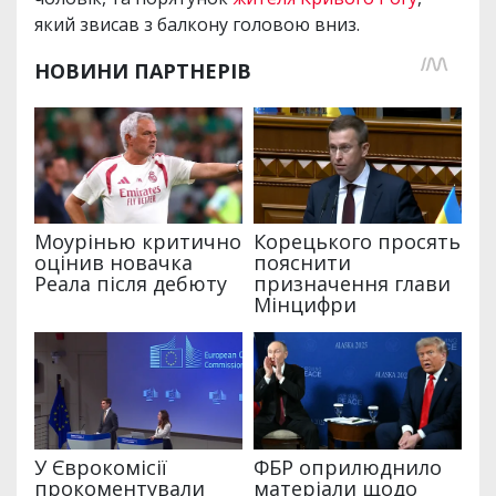
який звисав з балкону головою вниз.