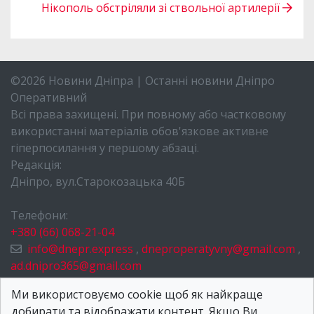
Нікополь обстріляли зі ствольної артилерії
©2026 Новини Дніпра | Останні новини Дніпро
Оперативний
Всі права захищені. При повному або частковому
використанні матеріалів обов'язкове активне
гіперпосилання у першому абзаці.
Редакція:
Дніпро, вул.Старокозацька 40Б
Телефони:
+380 (66) 068-21-04
info@dnepr.express
,
dneproperatyvny@gmail.com
,
ad.dnipro365@gmail.com
НОВИНИ ДНІПРА
Ми використовуємо cookie щоб як найкраще
добирати та відображати контент. Якщо Ви